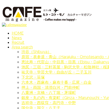
HOME
News
Recruit
Area search
渋谷（Shibuya）
原宿・表参道・青山（Harajuku・Omotesando・
恵比寿・代官山・中目黒・目黒（Ebisu・Daikanyam
池尻・三宿・三軒茶屋・駒沢大学・松陰神社・桜
祐天寺・学芸大学・自由が丘・二子玉川
下北沢・笹塚
六本木・西麻布・麻布十番・広尾・白金
押上・両国・清澄白河・門前仲町
八重洲・京橋・八丁堀・茅場町
銀座・丸の内・有楽町（Ginza・Marunouchi・Yur
吉祥寺・西荻窪・高円寺・中野
国分寺・国立・八王子