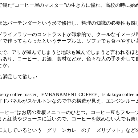
観た”コーヒー屋のマスター”の生き方に憧れ、高校の時に始め
夜はバーテンダーという形で修行し、料理の知識の必要性も感
ドライフラワーのコントラストが印象的で、クールなイメージ
ドで作ってもらったというテーブルは、ソファでも食べやすい
可欠で、アリが滅んでしまうと地球も滅んでしまうと言われる
もあり、コーヒー、お酒、食材などが、色々な人の手を介して
とか。
でも満足して欲しい
ee roaster、EMBANKMENT COFFEE、tsukikoya c
サイドパネルがスケルトンなので中の構造が見え、エンジンル
コーヒー”はお店の看板メニューのひとつ。コーヒー豆もフルー
うと紅茶やジュースに近いので、コーヒーを飲めない人でも楽
工夫しているという「グリーンカレーのチーズリゾット」などの