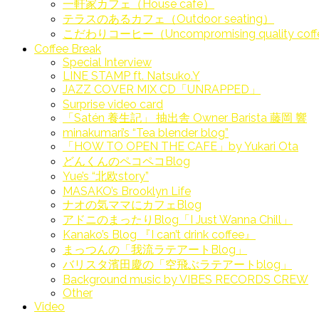
一軒家カフェ（House cafe）
テラスのあるカフェ（Outdoor seating）
こだわりコーヒー（Uncompromising quality cof
Coffee Break
Special Interview
LINE STAMP ft. Natsuko.Y
JAZZ COVER MIX CD「UNRAPPED」
Surprise video card
「Satén 養生記」 抽出舎 Owner Barista 藤岡 響
minakumari’s “Tea blender blog”
「HOW TO OPEN THE CAFE」by Yukari Ota
どんくんのペコペコBlog
Yue’s “北欧story”
MASAKO’s Brooklyn Life
ナオの気ママにカフェBlog
アドニのまったりBlog「I Just Wanna Chill」
Kanako’s Blog 『I can’t drink coffee』
まっつんの「我流ラテアートBlog」
バリスタ濱田慶の「空飛ぶラテアートblog」
Background music by VIBES RECORDS CREW
Other
Video