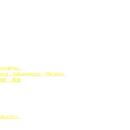
Aoyama）
a・Nakameguro・Meguro）
新町・用賀
akucho）