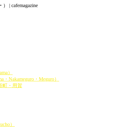
| cafemagazine
ama）
Nakameguro・Meguro）
新町・用賀
ucho）