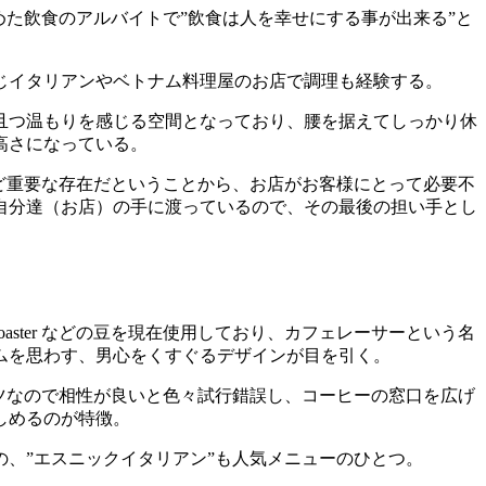
た飲食のアルバイトで”飲食は人を幸せにする事が出来る”と
じイタリアンやベトナム料理屋のお店で調理も経験する。
且つ温もりを感じる空間となっており、腰を据えてしっかり休
高さになっている。
ほど重要な存在だということから、お店がお客様にとって必要不
自分達（お店）の手に渡っているので、その最後の担い手とし
offee roaster などの豆を現在使用しており、カフェレーサーという名
ームを思わす、男心をくすぐるデザインが目を引く。
ツなので相性が良いと色々試行錯誤し、コーヒーの窓口を広げ
しめるのが特徴。
、”エスニックイタリアン”も人気メニューのひとつ。