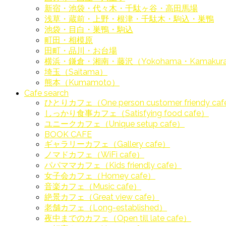
新宿・池袋・代々木・千駄ヶ谷・高田馬場
浅草・蔵前・上野・根津・千駄木・駒込・巣鴨
池袋・目白・巣鴨・駒込
町田・相模原
田町・品川・お台場
横浜・鎌倉・湘南・藤沢（Yokohama・Kamakura・S
埼玉（Saitama）
熊本（Kumamoto）
Cafe search
ひとりカフェ（One person customer friendy ca
しっかり食事カフェ（Satisfying food cafe）
ユニークカフェ（Unique setup cafe）
BOOK CAFE
ギャラリーカフェ（Gallery cafe）
ノマドカフェ（WiFi cafe）
パパママカフェ（Kids friendly cafe）
女子会カフェ（Homey cafe）
音楽カフェ（Music cafe）
絶景カフェ（Great view cafe）
老舗カフェ（Long-established）
夜中までのカフェ（Open till late cafe）