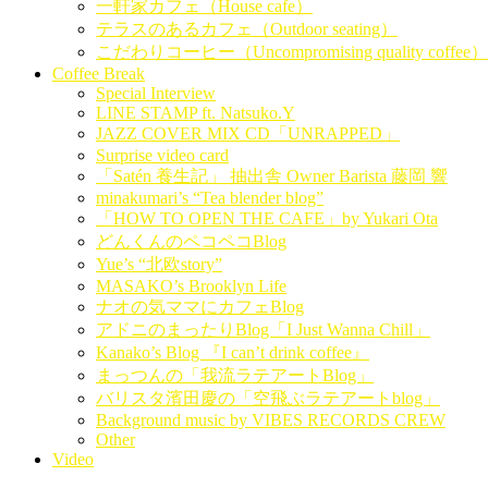
一軒家カフェ（House cafe）
テラスのあるカフェ（Outdoor seating）
こだわりコーヒー（Uncompromising quality coffee）
Coffee Break
Special Interview
LINE STAMP ft. Natsuko.Y
JAZZ COVER MIX CD「UNRAPPED」
Surprise video card
「Satén 養生記」 抽出舎 Owner Barista 藤岡 響
minakumari’s “Tea blender blog”
「HOW TO OPEN THE CAFE」by Yukari Ota
どんくんのペコペコBlog
Yue’s “北欧story”
MASAKO’s Brooklyn Life
ナオの気ママにカフェBlog
アドニのまったりBlog「I Just Wanna Chill」
Kanako’s Blog 『I can’t drink coffee』
まっつんの「我流ラテアートBlog」
バリスタ濱田慶の「空飛ぶラテアートblog」
Background music by VIBES RECORDS CREW
Other
Video