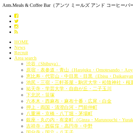
Ants.Meals & Coffee Bar（アンツ ミールズ アンド コーヒーバー ） 
HOME
News
Recruit
Area search
渋谷（Shibuya）
原宿・表参道・青山（Harajuku・Omotesando・Aoy
恵比寿・代官山・中目黒・目黒（Ebisu・Daikanyama・
池尻・三宿・三軒茶屋・駒沢大学・松陰神社・桜
祐天寺・学芸大学・自由が丘・二子玉川
下北沢・笹塚
六本木・西麻布・麻布十番・広尾・白金
押上・両国・清澄白河・門前仲町
八重洲・京橋・八丁堀・茅場町
銀座・丸の内・有楽町（Ginza・Marunouchi・Yurak
吉祥寺・西荻窪・高円寺・中野
国分寺・国立・八王子