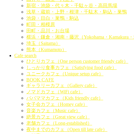
新宿・池袋・代々木・千駄ヶ谷・高田馬場
浅草・蔵前・上野・根津・千駄木・駒込・巣鴨
池袋・目白・巣鴨・駒込
町田・相模原
田町・品川・お台場
横浜・鎌倉・湘南・藤沢（Yokohama・Kamakura・Sho
埼玉（Saitama）
熊本（Kumamoto）
Cafe search
ひとりカフェ（One person customer friendy cafe）
しっかり食事カフェ（Satisfying food cafe）
ユニークカフェ（Unique setup cafe）
BOOK CAFE
ギャラリーカフェ（Gallery cafe）
ノマドカフェ（WiFi cafe）
パパママカフェ（Kids friendly cafe）
女子会カフェ（Homey cafe）
音楽カフェ（Music cafe）
絶景カフェ（Great view cafe）
老舗カフェ（Long-established）
夜中までのカフェ（Open till late cafe）