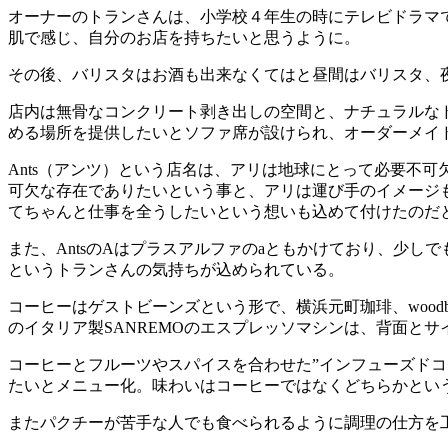
オーナーのトランさんは、小学校４年生の時にテレビドラマで
肌で感じ、自分のお店を持ちたいと思うように。
その後、バリスタはお酒も出来なくてはと昼間はバリスタ、
店内は無骨なコンクリート剥き出しの空間と、ナチュラルな
める場所を提供したいとソファ席が設けられ、オーダーメイ
Ants（アンツ）という店名は、アリは地球にとって必要不
可欠な存在でありたいという事と、アリは運び手のイメージ
てちゃんと仕事を全うしたいという想いも込めて付けたのだ
また、AntsのAはプラスアルファのaともかけており、少し
というトランさんの気持ちが込められている。
コーヒーはゲストビーンズという形で、横浜元町珈琲、woodberry coff
のイタリア製SANREMOのエスプレッソマシンは、背面と
コーヒーとフルーツやスパイスを合わせた”インフューズド
たいとメニュー化。味わいはコーヒーではなくどちらかとい
またパクチーが苦手な人でも食べられるように調理の仕方を