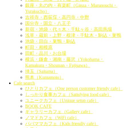
銀座・丸の内・有楽町（Ginza・Marunouchi・
Yurakucho）
吉祥寺・西荻窪・高円寺・中野
国分寺・国立・八王子
新宿・池袋・代々木・千駄ヶ谷・高田馬場
浅草・蔵前・上野・根津・千駄木・駒込・巣鴨
池袋・目白・巣鴨・駒込
町田・相模原
田町・品川・お台場
横浜・鎌倉・湘南・藤沢（Yokohama・
Kamakura・Shounan・Fujisawa）
埼玉（Saitama）
熊本（Kumamoto）
Cafe search
ひとりカフェ（One person customer friendy cafe）
しっかり食事カフェ（Satisfying food cafe）
ユニークカフェ（Unique setup cafe）
BOOK CAFE
ギャラリーカフェ（Gallery cafe）
ノマドカフェ（WiFi cafe）
パパママカフェ（Kids friendly cafe）