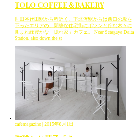
TOLO COFFEE＆BAKERY
世田谷代田駅から程近く、下北沢駅からは西口の坂を
下ったエリアの、閑静な住宅街にポツンと佇む木々に
囲まれ緑豊かな「隠れ家」カフェ。 Near Setagaya Daita
Station, also down the st
cafemagazine
| 2015年8月1日