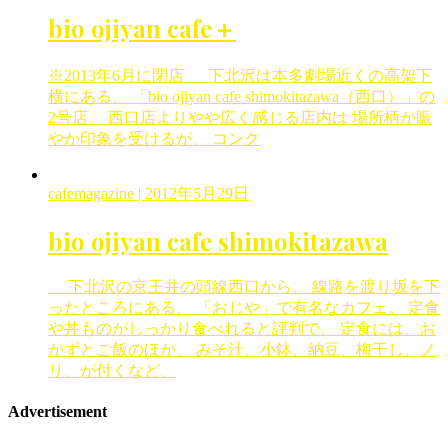
bio ojiyan cafe＋
※2013年6月に閉店 下北沢は本多劇場近くの高架下
横にある、 「bio ojiyan cafe shimokitazawa（西口）」の
2号店。 西口店よりやや広く感じる店内は 場所柄か賑
やか印象を受けるが、 コンク
cafemagazine
| 2012年5月29日
bio ojiyan cafe shimokitazawa
下北沢の京王井の頭線西口から、 線路を渡り坂を下
ったところにある、 「おじや」で有名なカフェ。 定食
や丼ものがしっかり食べれると評判で、 定食には、お
かずとご飯のほか、 みそ汁、小鉢、納豆、梅干し、ノ
リ、が付くなど、
Advertisement