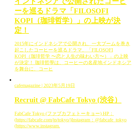
インドネシアで公開されたコーヒ
ーを巡るドラマ「FILOSOFI
KOPI（珈琲哲学）」の上映が決
定！
2015年にインドネシアで公開され、一大ブームを巻き
起こしたコーヒーを巡るドラマ、「FILOSOFI
KOPI（珈琲哲学 〜恋と人生の味わい方〜）」の上映
が決定！ 珈琲哲學は、コーヒーの名産地インドネシア
を舞台に、コーヒ
cafemagazine
| 2023年5月19日
Recruit @ FabCafe Tokyo (渋谷）
FabCafe Tokyo (ファブカフェトーキョー) HP：
(https://fabcafe.com/jp/tokyo/)Instagram：@fabcafe_tokyo
(https://www.instagram.