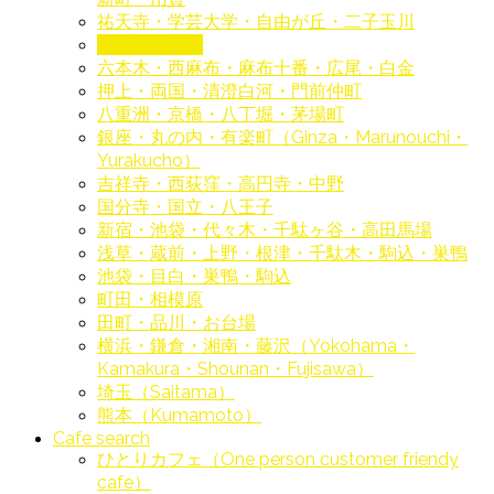
祐天寺・学芸大学・自由が丘・二子玉川
下北沢・笹塚
六本木・西麻布・麻布十番・広尾・白金
押上・両国・清澄白河・門前仲町
八重洲・京橋・八丁堀・茅場町
銀座・丸の内・有楽町（Ginza・Marunouchi・
Yurakucho）
吉祥寺・西荻窪・高円寺・中野
国分寺・国立・八王子
新宿・池袋・代々木・千駄ヶ谷・高田馬場
浅草・蔵前・上野・根津・千駄木・駒込・巣鴨
池袋・目白・巣鴨・駒込
町田・相模原
田町・品川・お台場
横浜・鎌倉・湘南・藤沢（Yokohama・
Kamakura・Shounan・Fujisawa）
埼玉（Saitama）
熊本（Kumamoto）
Cafe search
ひとりカフェ（One person customer friendy
cafe）