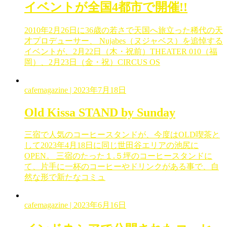
イベントが全国4都市で開催!!
2010年2月26日に36歳の若さで天国へ旅立った稀代の天
才プロデューサー、 Nujabes（ヌジャベス）を追悼する
イベントが、2月22日（木・祝前）THEATER 010（福
岡）、2月23日（金・祝）CIRCUS OS
cafemagazine
| 2023年7月18日
Old Kissa STAND by Sunday
三宿で人気のコーヒースタンドが、今度はOLD喫茶と
して2023年4月18日に同じ世田谷エリアの池尻に
OPEN。 三宿のたった１.５坪のコーヒースタンドに
て、片手に一杯のコーヒーやドリンクがある事で、自
然な形で新たなコミュ
cafemagazine
| 2023年6月16日