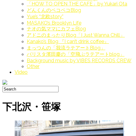
「HOW TO OPEN THE CAFE」by Yukari Ota
どんくんのペコペコBlog
Yue’s “北欧story”
MASAKO’s Brooklyn Life
ナオの気ママにカフェBlog
アドニのまったりBlog「I Just Wanna Chill」
Kanako’s Blog 『I can’t drink coffee』
まっつんの「我流ラテアートBlog」
バリスタ濱田慶の「空飛ぶラテアートblog」
Background music by VIBES RECORDS CREW
Other
Video
下北沢・笹塚