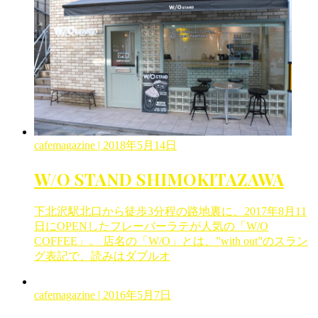
cafemagazine
| 2018年5月14日
W/O STAND SHIMOKITAZAWA
下北沢駅北口から徒歩3分程の路地裏に、2017年8月11
日にOPENしたフレーバーラテが人気の「W/O
COFFEE」。 店名の「W/O」とは、”with out”のスラン
グ表記で、読みはダブルオ
cafemagazine
| 2016年5月7日