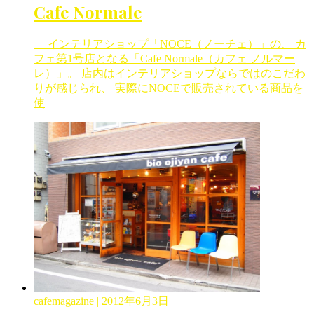
Cafe Normale
インテリアショップ「NOCE（ノーチェ）」の、 カ
フェ第1号店となる「Cafe Normale（カフェ ノルマー
レ）」。 店内はインテリアショップならではのこだわ
りが感じられ、 実際にNOCEで販売されている商品を
使
cafemagazine
| 2012年6月3日