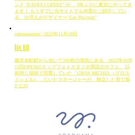
ンド “EAVES COFFEE” が 、3年ぶりに東京にやってき
ます！ もうすでに当サイトでも何度かご紹介してい
る、台湾人のデザイナー”Lee Pei-syun”
cafemagazine
| 2022年11月19日
lit lil
藤沢本町駅から歩いて3分程の場所にある、2022年10月
15日OPENのドッグフォトスタジオ併設のカフェ。 以
前同じ場所で営業していた「GROS MICHEL（グロス
ミシェル）」にいたマネージャーが、独立した形で新
たにO