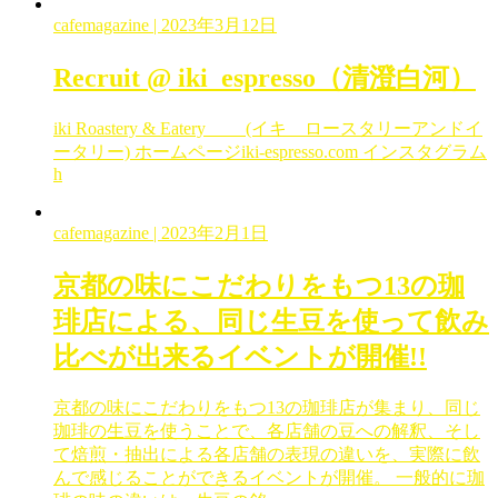
cafemagazine
| 2023年3月12日
Recruit @ iki_espresso（清澄白河）
iki Roastery & Eatery (イキ ロースタリーアンドイ
ータリー) ホームページiki-espresso.com インスタグラム
h
cafemagazine
| 2023年2月1日
京都の味にこだわりをもつ13の珈
琲店による、同じ生豆を使って飲み
比べが出来るイベントが開催!!
京都の味にこだわりをもつ13の珈琲店が集まり、同じ
珈琲の生豆を使うことで、各店舗の豆への解釈、そし
て焙煎・抽出による各店舗の表現の違いを、実際に飲
んで感じることができるイベントが開催。 一般的に珈