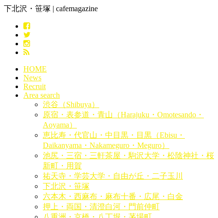
下北沢・笹塚 | cafemagazine
HOME
News
Recruit
Area search
渋谷（Shibuya）
原宿・表参道・青山（Harajuku・Omotesando・
Aoyama）
恵比寿・代官山・中目黒・目黒（Ebisu・
Daikanyama・Nakameguro・Meguro）
池尻・三宿・三軒茶屋・駒沢大学・松陰神社・桜
新町・用賀
祐天寺・学芸大学・自由が丘・二子玉川
下北沢・笹塚
六本木・西麻布・麻布十番・広尾・白金
押上・両国・清澄白河・門前仲町
八重洲・京橋・八丁堀・茅場町