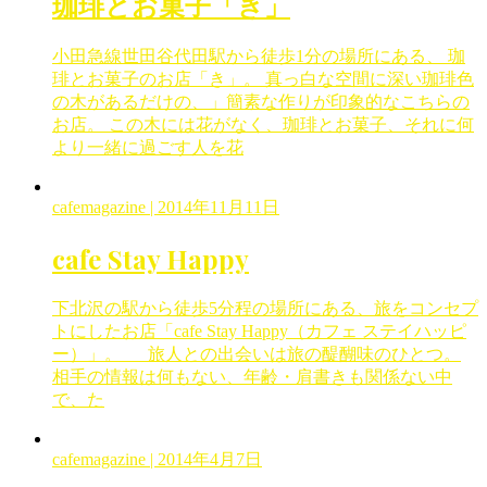
珈琲とお菓子「き」
小田急線世田谷代田駅から徒歩1分の場所にある、 珈
琲とお菓子のお店「き」。 真っ白な空間に深い珈琲色
の木があるだけの、」簡素な作りが印象的なこちらの
お店。 この木には花がなく、珈琲とお菓子、それに何
より一緒に過ごす人を花
cafemagazine
| 2014年11月11日
cafe Stay Happy
下北沢の駅から徒歩5分程の場所にある、旅をコンセプ
トにしたお店「cafe Stay Happy（カフェ ステイハッピ
ー）」。 旅人との出会いは旅の醍醐味のひとつ。
相手の情報は何もない、年齢・肩書きも関係ない中
で、た
cafemagazine
| 2014年4月7日