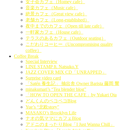
女子会カフェ（Homey cafe）
音楽カフェ（Music cafe）
絶景カフェ（Great view cafe）
老舗カフェ（Long-established）
夜中までのカフェ（Open till late cafe）
一軒家カフェ（House cafe）
テラスのあるカフェ（Outdoor seating）
こだわりコーヒー（Uncompromising quality
coffee）
Coffee Break
Special Interview
LINE STAMP ft. Natsuko.Y
JAZZ COVER MIX CD「UNRAPPED」
Surprise video card
「Satén 養生記」 抽出舎 Owner Barista 藤岡 響
minakumari’s “Tea blender blog”
「HOW TO OPEN THE CAFE」by Yukari Ota
どんくんのペコペコBlog
Yue’s “北欧story”
MASAKO’s Brooklyn Life
ナオの気ママにカフェBlog
アドニのまったりBlog「I Just Wanna Chill」