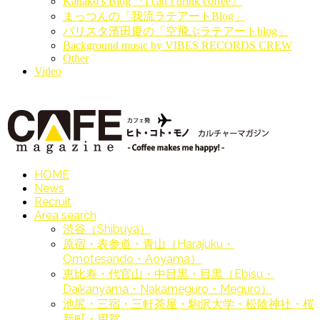
Kanako’s Blog 『I can’t drink coffee』
まっつんの「我流ラテアートBlog」
バリスタ濱田慶の「空飛ぶラテアートblog」
Background music by VIBES RECORDS CREW
Other
Video
HOME
News
Recruit
Area search
渋谷（Shibuya）
原宿・表参道・青山（Harajuku・
Omotesando・Aoyama）
恵比寿・代官山・中目黒・目黒（Ebisu・
Daikanyama・Nakameguro・Meguro）
池尻・三宿・三軒茶屋・駒沢大学・松陰神社・桜
新町・用賀