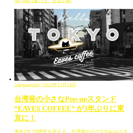
琲の味の違いは、生豆の銘
cafemagazine
| 2022年12月14日
台湾発の小さなPop-upスタンド
“EAVES COFFEE” が3年ぶりに東
京に！
来年2月で8周年を迎える、台湾発の小さなPop-upスタ