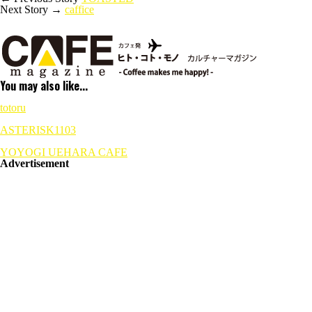
Next Story →
caffice
You may also like...
totoru
ASTERISK1103
YOYOGI UEHARA CAFE
Advertisement