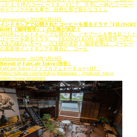
った１.５坪のコーヒースタンドにて、片手に一杯のコーヒー
やドリンクがある事で、自然な形で新たなコミュ
cafemagazine
| 2023年6月16日
インドネシアで公開されたコーヒーを巡るドラマ「FILOSOFI
KOPI（珈琲哲学）」の上映が決定！
2015年にインドネシアで公開され、一大ブームを巻き起こした
コーヒーを巡るドラマ、「FILOSOFI KOPI（珈琲哲学 〜恋と
人生の味わい方〜）」の上映が決定！ 珈琲哲學は、コーヒー
の名産地インドネシアを舞台に、コーヒ
cafemagazine
| 2023年5月19日
Recruit @ FabCafe Tokyo (渋谷）
FabCafe Tokyo (ファブカフェトーキョー) HP：
(https://fabcafe.com/jp/tokyo/)Instagram：@fabcafe_tokyo
(https://www.instagram.