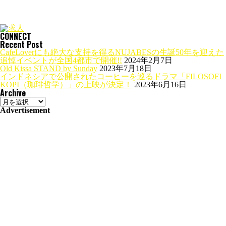
CONNECT
Recent Post
CafeLoverにも絶大な支持を得るNUJABESの生誕50年を迎えた
追悼イベントが全国4都市で開催!!
2024年2月7日
Old Kissa STAND by Sunday
2023年7月18日
インドネシアで公開されたコーヒーを巡るドラマ「FILOSOFI
KOPI（珈琲哲学）」の上映が決定！
2023年6月16日
Archive
Archive
Advertisement