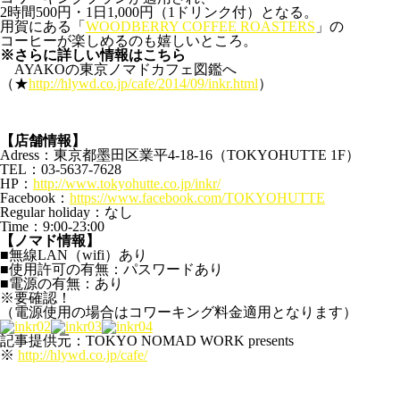
2時間500円・1日1,000円（1ドリンク付）となる。
用賀にある「
WOODBERRY COFFEE ROASTERS
」の
コーヒーが楽しめるのも嬉しいところ。
※さらに詳しい情報はこちら
AYAKOの東京ノマドカフェ図鑑へ
（★
http://hlywd.co.jp/cafe/2014/09/inkr.html
）
【店舗情報】
Adress：東京都墨田区業平4-18-16（TOKYOHUTTE 1F）
TEL：03-5637-7628
HP：
http://www.tokyohutte.co.jp/inkr/
Facebook：
https://www.facebook.com/TOKYOHUTTE
Regular holiday：なし
Time：9:00-23:00
【ノマド情報】
■無線LAN（wifi）あり
■使用許可の有無：パスワードあり
■電源の有無：あり
※要確認！
（電源使用の場合はコワーキング料金適用となります）
記事提供元：TOKYO NOMAD WORK presents
※
http://hlywd.co.jp/cafe/