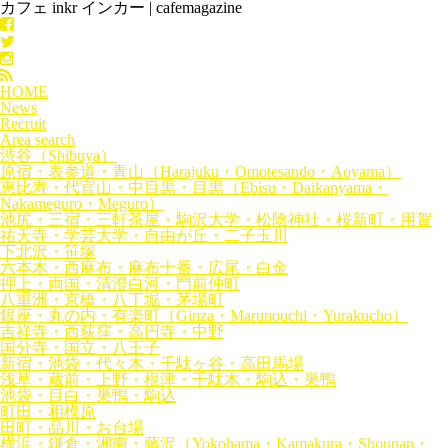
カフェ inkr インカー | cafemagazine
HOME
News
Recruit
Area search
渋谷（Shibuya）
原宿・表参道・青山（Harajuku・Omotesando・Aoyama）
恵比寿・代官山・中目黒・目黒（Ebisu・Daikanyama・
Nakameguro・Meguro）
池尻・三宿・三軒茶屋・駒沢大学・松陰神社・桜新町・用賀
祐天寺・学芸大学・自由が丘・二子玉川
下北沢・笹塚
六本木・西麻布・麻布十番・広尾・白金
押上・両国・清澄白河・門前仲町
八重洲・京橋・八丁堀・茅場町
銀座・丸の内・有楽町（Ginza・Marunouchi・Yurakucho）
吉祥寺・西荻窪・高円寺・中野
国分寺・国立・八王子
新宿・池袋・代々木・千駄ヶ谷・高田馬場
浅草・蔵前・上野・根津・千駄木・駒込・巣鴨
池袋・目白・巣鴨・駒込
町田・相模原
田町・品川・お台場
横浜・鎌倉・湘南・藤沢（Yokohama・Kamakura・Shounan・