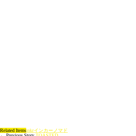
Related Items
inkr
インカー
ノマド
← Previous Story
TOASTED