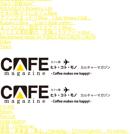
Yue’s “北欧story”
MASAKO’s Brooklyn Life
ナオの気ママにカフェBlog
アドニのまったりBlog「I Just Wanna Chill」
Kanako’s Blog 『I can’t drink coffee』
まっつんの「我流ラテアートBlog」
バリスタ濱田慶の「空飛ぶラテアートblog」
Background music by VIBES RECORDS CREW
Other
Video
HOME
News
Recruit
Area search
渋谷（Shibuya）
原宿・表参道・青山（Harajuku・Omotesando・Aoyama）