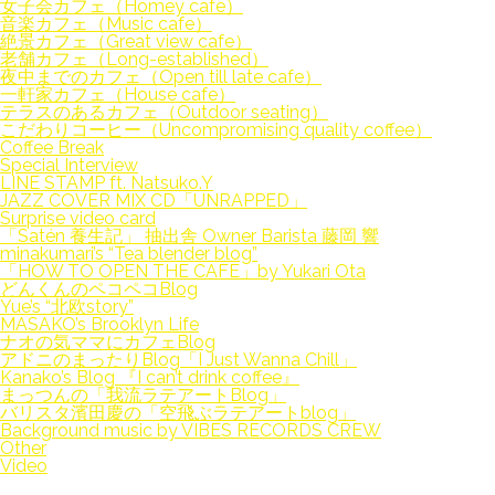
女子会カフェ（Homey cafe）
音楽カフェ（Music cafe）
絶景カフェ（Great view cafe）
老舗カフェ（Long-established）
夜中までのカフェ（Open till late cafe）
一軒家カフェ（House cafe）
テラスのあるカフェ（Outdoor seating）
こだわりコーヒー（Uncompromising quality coffee）
Coffee Break
Special Interview
LINE STAMP ft. Natsuko.Y
JAZZ COVER MIX CD「UNRAPPED」
Surprise video card
「Satén 養生記」 抽出舎 Owner Barista 藤岡 響
minakumari’s “Tea blender blog”
「HOW TO OPEN THE CAFE」by Yukari Ota
どんくんのペコペコBlog
Yue’s “北欧story”
MASAKO’s Brooklyn Life
ナオの気ママにカフェBlog
アドニのまったりBlog「I Just Wanna Chill」
Kanako’s Blog 『I can’t drink coffee』
まっつんの「我流ラテアートBlog」
バリスタ濱田慶の「空飛ぶラテアートblog」
Background music by VIBES RECORDS CREW
Other
Video