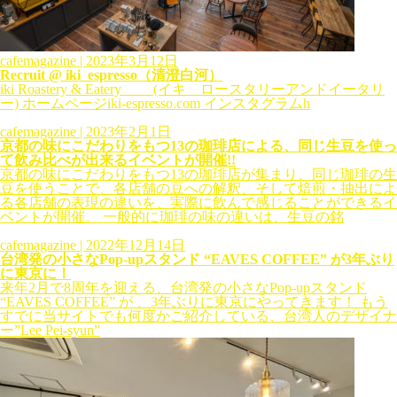
cafemagazine
| 2023年3月12日
Recruit @ iki_espresso（清澄白河）
iki Roastery & Eatery (イキ ロースタリーアンドイータリ
ー) ホームページiki-espresso.com インスタグラムh
cafemagazine
| 2023年2月1日
京都の味にこだわりをもつ13の珈琲店による、同じ生豆を使っ
て飲み比べが出来るイベントが開催!!
京都の味にこだわりをもつ13の珈琲店が集まり、同じ珈琲の生
豆を使うことで、各店舗の豆への解釈、そして焙煎・抽出によ
る各店舗の表現の違いを、実際に飲んで感じることができるイ
ベントが開催。 一般的に珈琲の味の違いは、生豆の銘
cafemagazine
| 2022年12月14日
台湾発の小さなPop-upスタンド “EAVES COFFEE” が3年ぶり
に東京に！
来年2月で8周年を迎える、台湾発の小さなPop-upスタンド
“EAVES COFFEE” が 、3年ぶりに東京にやってきます！ もう
すでに当サイトでも何度かご紹介している、台湾人のデザイナ
ー”Lee Pei-syun”