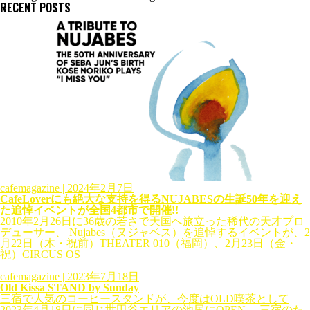
RECENT POSTS
cafemagazine
| 2024年2月7日
CafeLoverにも絶大な支持を得るNUJABESの生誕50年を迎え
た追悼イベントが全国4都市で開催!!
2010年2月26日に36歳の若さで天国へ旅立った稀代の天才プロ
デューサー、 Nujabes（ヌジャベス）を追悼するイベントが、2
月22日（木・祝前）THEATER 010（福岡）、2月23日（金・
祝）CIRCUS OS
cafemagazine
| 2023年7月18日
Old Kissa STAND by Sunday
三宿で人気のコーヒースタンドが、今度はOLD喫茶として
2023年4月18日に同じ世田谷エリアの池尻にOPEN。 三宿のた