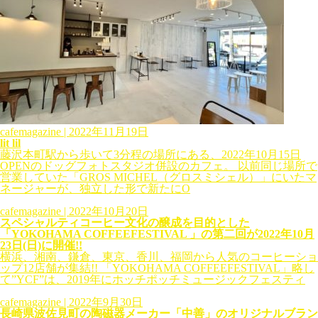
cafemagazine
| 2022年11月19日
lit lil
藤沢本町駅から歩いて3分程の場所にある、2022年10月15日
OPENのドッグフォトスタジオ併設のカフェ。 以前同じ場所で
営業していた「GROS MICHEL（グロスミシェル）」にいたマ
ネージャーが、独立した形で新たにO
cafemagazine
| 2022年10月20日
スペシャルティコーヒー文化の醸成を目的とした
「YOKOHAMA COFFEEFESTIVAL 」の第二回が2022年10月
23日(日)に開催!!
横浜、湘南、鎌倉、東京、香川、福岡から人気のコーヒーショ
ップ12店舗が集結!! 「YOKOHAMA COFFEEFESTIVAL」略し
て”YCF”は、2019年にホッチポッチミュージックフェスティ
cafemagazine
| 2022年9月30日
長崎県波佐見町の陶磁器メーカー「中善」のオリジナルブラン