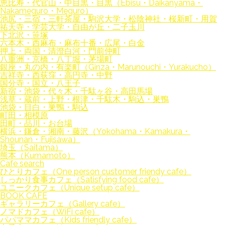
恵比寿・代官山・中目黒・目黒（Ebisu・Daikanyama・
Nakameguro・Meguro）
池尻・三宿・三軒茶屋・駒沢大学・松陰神社・桜新町・用賀
祐天寺・学芸大学・自由が丘・二子玉川
下北沢・笹塚
六本木・西麻布・麻布十番・広尾・白金
押上・両国・清澄白河・門前仲町
八重洲・京橋・八丁堀・茅場町
銀座・丸の内・有楽町（Ginza・Marunouchi・Yurakucho）
吉祥寺・西荻窪・高円寺・中野
国分寺・国立・八王子
新宿・池袋・代々木・千駄ヶ谷・高田馬場
浅草・蔵前・上野・根津・千駄木・駒込・巣鴨
池袋・目白・巣鴨・駒込
町田・相模原
田町・品川・お台場
横浜・鎌倉・湘南・藤沢（Yokohama・Kamakura・
Shounan・Fujisawa）
埼玉（Saitama）
熊本（Kumamoto）
Cafe search
ひとりカフェ（One person customer friendy cafe）
しっかり食事カフェ（Satisfying food cafe）
ユニークカフェ（Unique setup cafe）
BOOK CAFE
ギャラリーカフェ（Gallery cafe）
ノマドカフェ（WiFi cafe）
パパママカフェ（Kids friendly cafe）