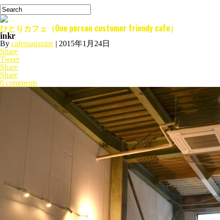
ひとりカフェ（One person customer friendy cafe）
inkr
By
cafemagazine
|
2015年1月24日
Share
Tweet
Share
Share
0 comments