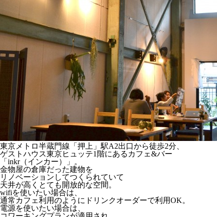
東京メトロ半蔵門線「押上」駅A2出口から徒歩2分、
ゲストハウス東京ヒュッテ1階にあるカフェ&バー
「inkr（インカー）」。
金物屋の倉庫だった建物を
リノベーションしてつくられていて
天井が高くとても開放的な空間。
wifiを使いたい場合は、
通常カフェ利用のようにドリンクオーダーで利用OK。
電源を使いたい場合は、
コワーキングプランが適用され、