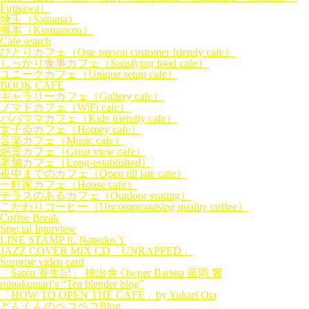
Fujisawa）
埼玉（Saitama）
熊本（Kumamoto）
Cafe search
ひとりカフェ（One person customer friendy cafe）
しっかり食事カフェ（Satisfying food cafe）
ユニークカフェ（Unique setup cafe）
BOOK CAFE
ギャラリーカフェ（Gallery cafe）
ノマドカフェ（WiFi cafe）
パパママカフェ（Kids friendly cafe）
女子会カフェ（Homey cafe）
音楽カフェ（Music cafe）
絶景カフェ（Great view cafe）
老舗カフェ（Long-established）
夜中までのカフェ（Open till late cafe）
一軒家カフェ（House cafe）
テラスのあるカフェ（Outdoor seating）
こだわりコーヒー（Uncompromising quality coffee）
Coffee Break
Special Interview
LINE STAMP ft. Natsuko.Y
JAZZ COVER MIX CD「UNRAPPED」
Surprise video card
「Satén 養生記」 抽出舎 Owner Barista 藤岡 響
minakumari’s “Tea blender blog”
「HOW TO OPEN THE CAFE」by Yukari Ota
どんくんのペコペコBlog