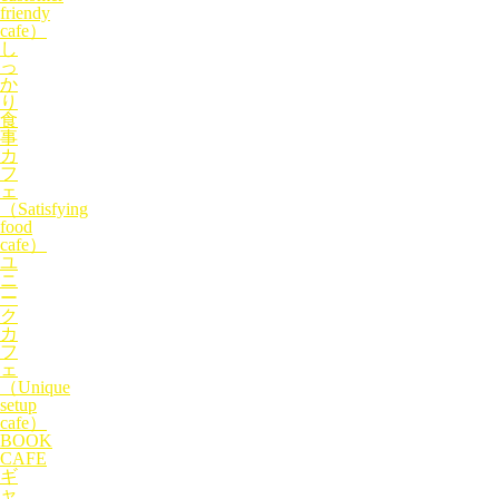
friendy
cafe）
し
っ
か
り
食
事
カ
フ
ェ
（Satisfying
food
cafe）
ユ
ニ
ー
ク
カ
フ
ェ
（Unique
setup
cafe）
BOOK
CAFE
ギ
ャ