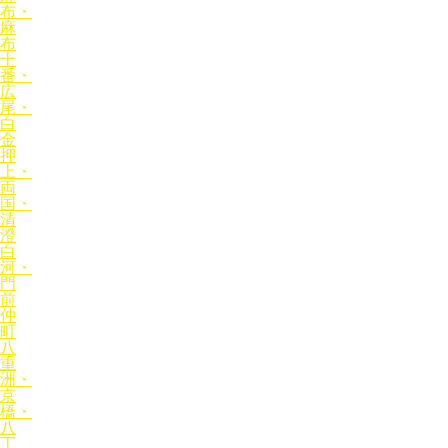
布・
麻
布
十
番・
広
尾・
白
金
押
上・
両
国・
清
澄
白
河・
門
前
仲
町
八
重
洲・
京
橋・
八
丁