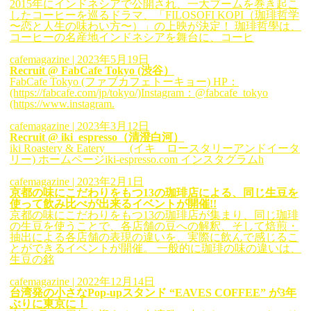
2015年にインドネシアで公開され、一大ブームを巻き起こ
したコーヒーを巡るドラマ、「FILOSOFI KOPI（珈琲哲学
〜恋と人生の味わい方〜）」の上映が決定！ 珈琲哲學は、
コーヒーの名産地インドネシアを舞台に、コーヒ
cafemagazine
| 2023年5月19日
Recruit @ FabCafe Tokyo (渋谷）
FabCafe Tokyo (ファブカフェトーキョー) HP：
(https://fabcafe.com/jp/tokyo/)Instagram：@fabcafe_tokyo
(https://www.instagram.
cafemagazine
| 2023年3月12日
Recruit @ iki_espresso（清澄白河）
iki Roastery & Eatery (イキ ロースタリーアンドイータ
リー) ホームページiki-espresso.com インスタグラムh
cafemagazine
| 2023年2月1日
京都の味にこだわりをもつ13の珈琲店による、同じ生豆を
使って飲み比べが出来るイベントが開催!!
京都の味にこだわりをもつ13の珈琲店が集まり、同じ珈琲
の生豆を使うことで、各店舗の豆への解釈、そして焙煎・
抽出による各店舗の表現の違いを、実際に飲んで感じるこ
とができるイベントが開催。 一般的に珈琲の味の違いは、
生豆の銘
cafemagazine
| 2022年12月14日
台湾発の小さなPop-upスタンド “EAVES COFFEE” が3年
ぶりに東京に！