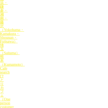
浜・
鎌
倉・
湘
南・
藤
沢
（Yokohama・
Kamakura・
Shounan・
Fujisawa）
埼
玉
（Saitama）
熊
本
（Kumamoto）
Cafe
search
ひ
と
り
カ
フ
ェ
（One
person
customer