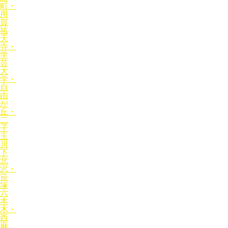
町・
用
賀
祐
天
寺・
学
芸
大
学・
自
由
が
丘・
二
子
玉
川
下
北
沢・
笹
塚
六
本
木・
西
麻