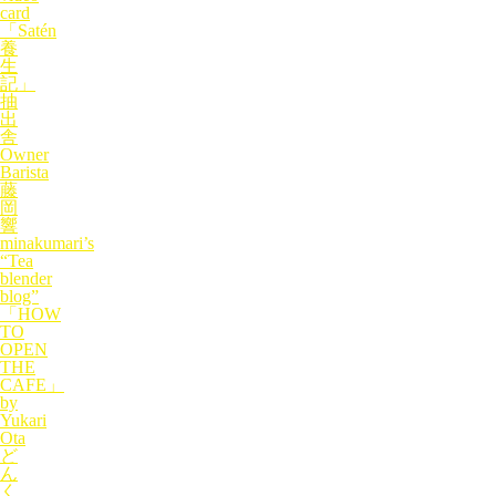
card
「Satén
養
生
記」
抽
出
舎
Owner
Barista
藤
岡
響
minakumari’s
“Tea
blender
blog”
「HOW
TO
OPEN
THE
CAFE」
by
Yukari
Ota
ど
ん
く