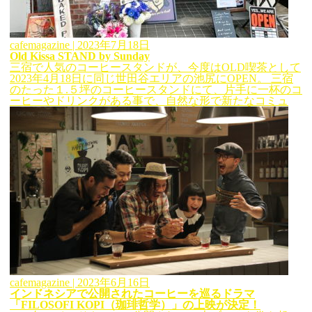
cafemagazine
| 2023年7月18日
Old Kissa STAND by Sunday
三宿で人気のコーヒースタンドが、今度はOLD喫茶として
2023年4月18日に同じ世田谷エリアの池尻にOPEN。 三宿
のたった１.５坪のコーヒースタンドにて、片手に一杯のコ
ーヒーやドリンクがある事で、自然な形で新たなコミュ
cafemagazine
| 2023年6月16日
インドネシアで公開されたコーヒーを巡るドラマ
「FILOSOFI KOPI（珈琲哲学）」の上映が決定！