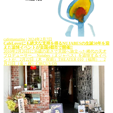
cafemagazine
| 2024年2月7日
CafeLoverにも絶大な支持を得るNUJABESの生誕50年を迎
えた追悼イベントが全国4都市で開催!!
2010年2月26日に36歳の若さで天国へ旅立った稀代の天才
プロデューサー、 Nujabes（ヌジャベス）を追悼するイベ
ントが、2月22日（木・祝前）THEATER 010（福岡）、2
月23日（金・祝）CIRCUS OS