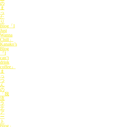
の
ま
っ
た
り
Blog「I
Just
Wanna
Chill」
Kanako’s
Blog
『I
can’t
drink
coffee』
ま
っ
つ
ん
の
「我
流
ラ
テ
ア
ー
ト
Blog」