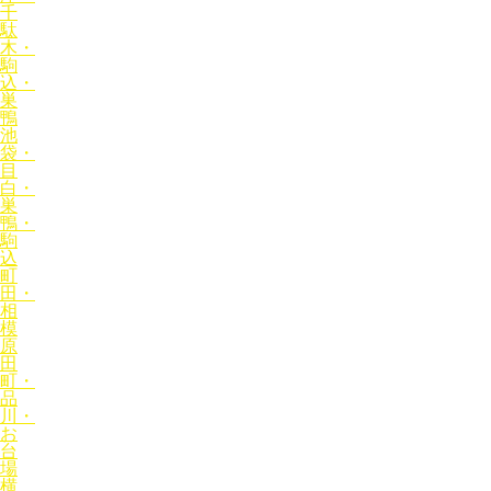
千
駄
木・
駒
込・
巣
鴨
池
袋・
目
白・
巣
鴨・
駒
込
町
田・
相
模
原
田
町・
品
川・
お
台
場
横