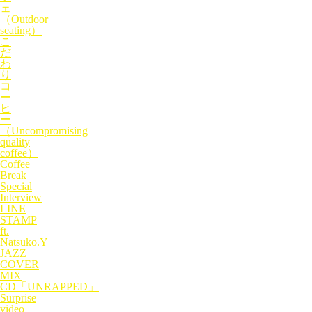
ェ
（Outdoor
seating）
こ
だ
わ
り
コ
ー
ヒ
ー
（Uncompromising
quality
coffee）
Coffee
Break
Special
Interview
LINE
STAMP
ft.
Natsuko.Y
JAZZ
COVER
MIX
CD「UNRAPPED」
Surprise
video