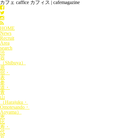
カフェ caffice カフィス | cafemagazine
HOME
News
Recruit
Area
search
渋
谷
（Shibuya）
原
宿・
表
参
道・
青
山
（Harajuku・
Omotesando・
Aoyama）
恵
比
寿・
代
官