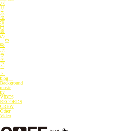
バ
リ
ス
タ
濱
田
慶
の
「空
飛
ぶ
ラ
テ
ア
ー
ト
blog」
Background
music
by
VIBES
RECORDS
CREW
Other
Video