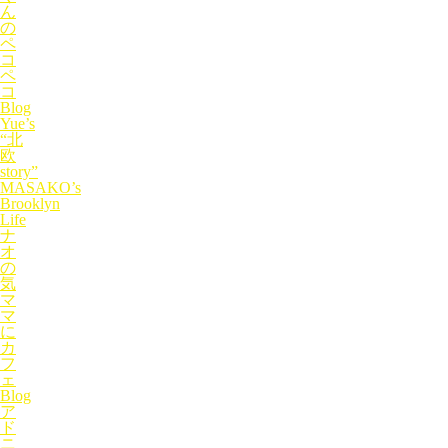
ん
の
ペ
コ
ペ
コ
Blog
Yue’s
“北
欧
story”
MASAKO’s
Brooklyn
Life
ナ
オ
の
気
マ
マ
に
カ
フ
ェ
Blog
ア
ド
ニ