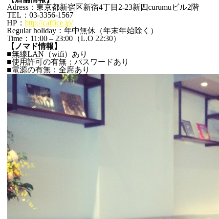
Adress：東京都新宿区新宿4丁目2-23新四curumuビル2階
TEL：03-3356-1567
HP：
http://caffice.jp/
Regular holiday：年中無休（年末年始除く）
Time：11:00 – 23:00（L.O 22:30）
【ノマド情報】
■無線LAN（wifi）あり
■使用許可の有無：パスワードあり
■電源の有無：全席あり