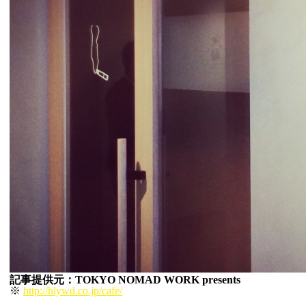
記事提供元：TOKYO NOMAD WORK presents
※
http://hlywd.co.jp/cafe/