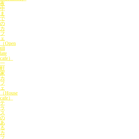
夜
中
ま
で
の
カ
フ
ェ
（Open
till
late
cafe）
一
軒
家
カ
フ
ェ
（House
cafe）
テ
ラ
ス
の
あ
る
カ
フ