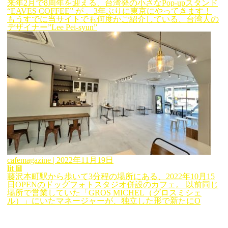
来年2月で8周年を迎える、台湾発の小さなPop-upスタンド
“EAVES COFFEE” が 、3年ぶりに東京にやってきます！
もうすでに当サイトでも何度かご紹介している、台湾人の
デザイナー”Lee Pei-syun”
cafemagazine
| 2022年11月19日
lit lil
藤沢本町駅から歩いて3分程の場所にある、2022年10月15
日OPENのドッグフォトスタジオ併設のカフェ。 以前同じ
場所で営業していた「GROS MICHEL（グロスミシェ
ル）」にいたマネージャーが、独立した形で新たにO