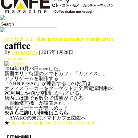
ひとりカフェ（One person customer friendy cafe）
caffice
By
cafemagazine
|
2015年1月28日
0 comments
2014年10月23日openした、
新宿エリア待望のノマドカフェ「カフィス」。
アプリゲームを制作する
「NHN PlayArt」が運営するこのお店は、
オフィスワーカーをターゲットに全席電源利用ok、
PC利用に快適な空間になっている。
店内には誰でも数分で焙煎ができる
「自動焙煎機」が設置され、
新鮮なコーヒーが楽しめます。
※さらに詳しい情報はこちら
AYAKOの東京ノマドカフェ図鑑へ
★
http://hlywd.co.jp/cafe/2014/10/caffice.html
【店舗情報】