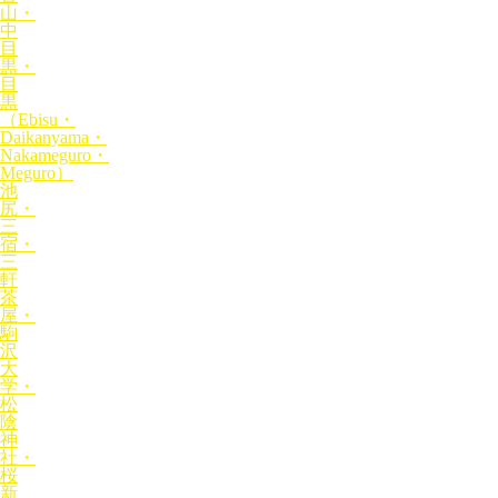
山・
中
目
黒・
目
黒
（Ebisu・
Daikanyama・
Nakameguro・
Meguro）
池
尻・
三
宿・
三
軒
茶
屋・
駒
沢
大
学・
松
陰
神
社・
桜
新