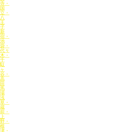
寺・
国
立・
八
王
子
新
宿・
池
袋・
代々
木・
千
駄
ヶ
谷・
高
田
馬
場
浅
草・
蔵
前・
上
野・
根
津・