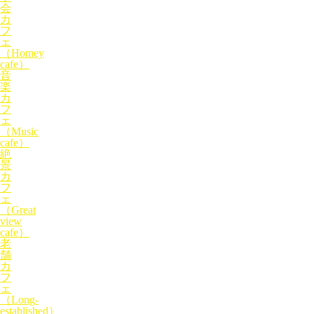
会
カ
フ
ェ
（Homey
cafe）
音
楽
カ
フ
ェ
（Music
cafe）
絶
景
カ
フ
ェ
（Great
view
cafe）
老
舗
カ
フ
ェ
（Long-
established）