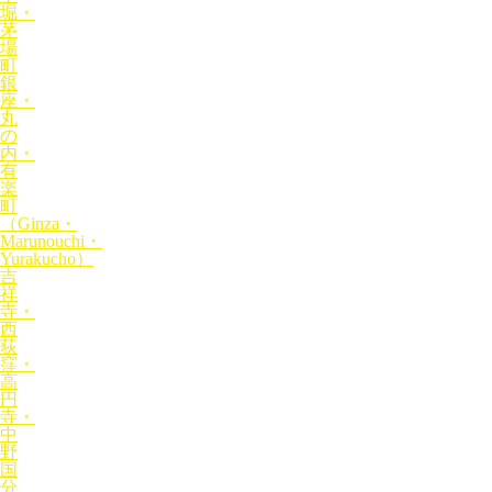
堀・
茅
場
町
銀
座・
丸
の
内・
有
楽
町
（Ginza・
Marunouchi・
Yurakucho）
吉
祥
寺・
西
荻
窪・
高
円
寺・
中
野
国
分