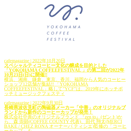
cafemagazine
| 2022年10月20日
スペシャルティコーヒー文化の醸成を目的とした
「YOKOHAMA COFFEEFESTIVAL 」の第二回が2022年
10月23日(日)に開催!!
横浜、湘南、鎌倉、東京、香川、福岡から人気のコーヒー
ショップ12店舗が集結!! 「YOKOHAMA
COFFEEFESTIVAL」略して”YCF”は、2019年にホッチポ
ッチミュージックフェスティ
cafemagazine
| 2022年9月30日
長崎県波佐見町の陶磁器メーカー「中善」のオリジナルブ
ランドから新作のコーヒーカップが発売！
株式会社中善のオリジナルブランド 『zen to』(ゼント)か
ら、森 崇顕(COFFEE COUNTY 代表)、田代 翔太(MERCI
BAKE / CHEZ RONA オーナーパ ティシエ)監修の「コーヒ
ーカップ」を、