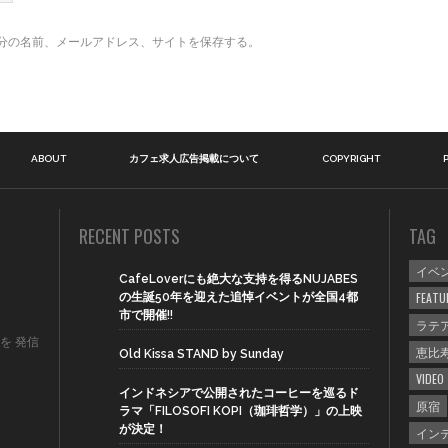
分の名前、メールアドレス、サイトを保存する。
ABOUT
カフェ求人広告掲載について
COPYRIGHT
RECENT POSTS
TAG
イベ
CafeLoverにも絶大な支持を得るNUJABES
FEATU
の生誕50年を迎えた追悼イベントが全国4都
市で開催!!
ラテ
 を 発信
恵比
Old Kissa STAND by Sunday
VIDEO
インドネシアで公開されたコーヒーを巡るド
原宿
ラマ「FILOSOFI KOPI（珈琲哲学）」の上映
が決定！
イン