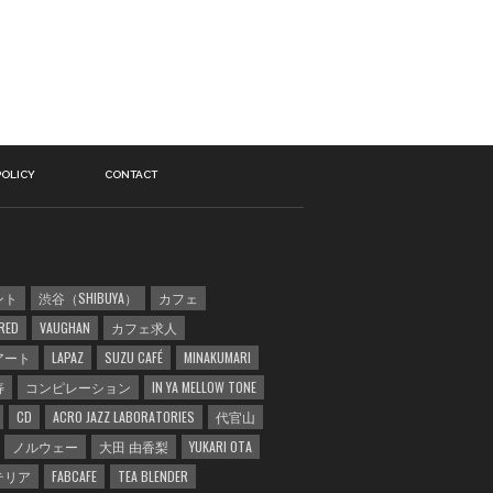
POLICY
CONTACT
ント
渋谷（SHIBUYA）
カフェ
RED
VAUGHAN
カフェ求人
アート
LAPAZ
SUZU CAFÉ
MINAKUMARI
寿
コンピレーション
IN YA MELLOW TONE
CD
ACRO JAZZ LABORATORIES
代官山
ノルウェー
大田 由香梨
YUKARI OTA
テリア
FABCAFE
TEA BLENDER