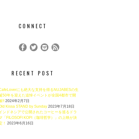
CONNECT
RECENT POST
CafeLoverにも絶大な支持を得るNUJABESの生
誕50年を迎えた追悼イベントが全国4都市で開
催!!
2024年2月7日
Old Kissa STAND by Sunday
2023年7月18日
インドネシアで公開されたコーヒーを巡るドラ
マ「FILOSOFI KOPI（珈琲哲学）」の上映が決
定！
2023年6月16日