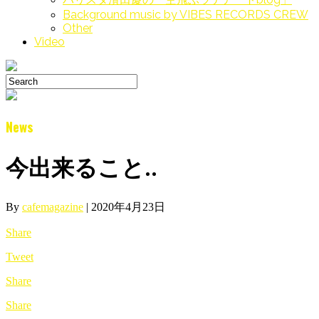
Background music by VIBES RECORDS CREW
Other
Video
News
今出来ること..
By
cafemagazine
|
2020年4月23日
Share
Tweet
Share
Share