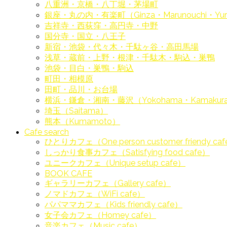
八重洲・京橋・八丁堀・茅場町
銀座・丸の内・有楽町（Ginza・Marunouchi・Yur
吉祥寺・西荻窪・高円寺・中野
国分寺・国立・八王子
新宿・池袋・代々木・千駄ヶ谷・高田馬場
浅草・蔵前・上野・根津・千駄木・駒込・巣鴨
池袋・目白・巣鴨・駒込
町田・相模原
田町・品川・お台場
横浜・鎌倉・湘南・藤沢（Yokohama・Kamakura・S
埼玉（Saitama）
熊本（Kumamoto）
Cafe search
ひとりカフェ（One person customer friendy ca
しっかり食事カフェ（Satisfying food cafe）
ユニークカフェ（Unique setup cafe）
BOOK CAFE
ギャラリーカフェ（Gallery cafe）
ノマドカフェ（WiFi cafe）
パパママカフェ（Kids friendly cafe）
女子会カフェ（Homey cafe）
音楽カフェ（Music cafe）