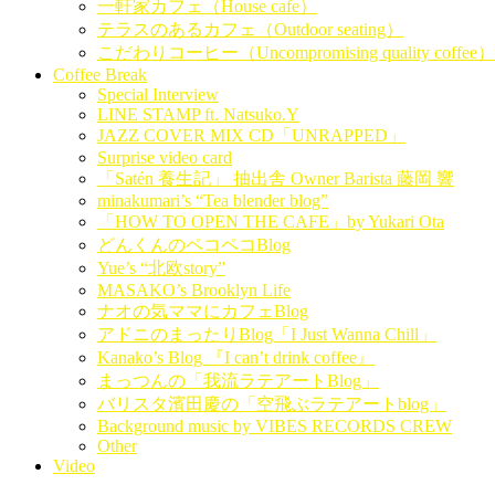
一軒家カフェ（House cafe）
テラスのあるカフェ（Outdoor seating）
こだわりコーヒー（Uncompromising quality coffee）
Coffee Break
Special Interview
LINE STAMP ft. Natsuko.Y
JAZZ COVER MIX CD「UNRAPPED」
Surprise video card
「Satén 養生記」 抽出舎 Owner Barista 藤岡 響
minakumari’s “Tea blender blog”
「HOW TO OPEN THE CAFE」by Yukari Ota
どんくんのペコペコBlog
Yue’s “北欧story”
MASAKO’s Brooklyn Life
ナオの気ママにカフェBlog
アドニのまったりBlog「I Just Wanna Chill」
Kanako’s Blog 『I can’t drink coffee』
まっつんの「我流ラテアートBlog」
バリスタ濱田慶の「空飛ぶラテアートblog」
Background music by VIBES RECORDS CREW
Other
Video