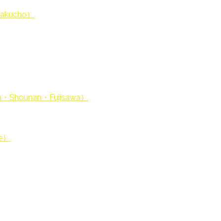
akucho）
hounan・Fujisawa）
fe）