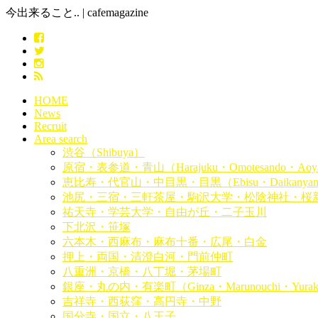
今出来ること.. | cafemagazine
HOME
News
Recruit
Area search
渋谷（Shibuya）
原宿・表参道・青山（Harajuku・Omotesando・Aoy
恵比寿・代官山・中目黒・目黒（Ebisu・Daikanyama・
池尻・三宿・三軒茶屋・駒沢大学・松陰神社・桜
祐天寺・学芸大学・自由が丘・二子玉川
下北沢・笹塚
六本木・西麻布・麻布十番・広尾・白金
押上・両国・清澄白河・門前仲町
八重洲・京橋・八丁堀・茅場町
銀座・丸の内・有楽町（Ginza・Marunouchi・Yurak
吉祥寺・西荻窪・高円寺・中野
国分寺・国立・八王子