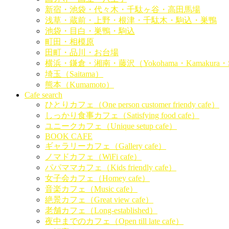
新宿・池袋・代々木・千駄ヶ谷・高田馬場
浅草・蔵前・上野・根津・千駄木・駒込・巣鴨
池袋・目白・巣鴨・駒込
町田・相模原
田町・品川・お台場
横浜・鎌倉・湘南・藤沢（Yokohama・Kamakura・Sho
埼玉（Saitama）
熊本（Kumamoto）
Cafe search
ひとりカフェ（One person customer friendy cafe）
しっかり食事カフェ（Satisfying food cafe）
ユニークカフェ（Unique setup cafe）
BOOK CAFE
ギャラリーカフェ（Gallery cafe）
ノマドカフェ（WiFi cafe）
パパママカフェ（Kids friendly cafe）
女子会カフェ（Homey cafe）
音楽カフェ（Music cafe）
絶景カフェ（Great view cafe）
老舗カフェ（Long-established）
夜中までのカフェ（Open till late cafe）