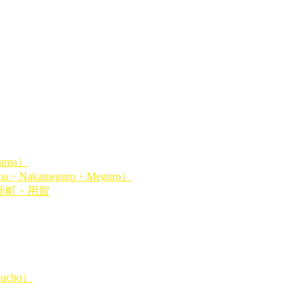
ama）
Nakameguro・Meguro）
新町・用賀
ucho）