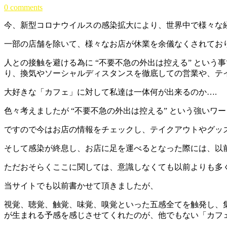
0 comments
今、新型コロナウイルスの感染拡大により、世界中で様々な
一部の店舗を除いて、様々なお店が休業を余儀なくされてお
人との接触を避ける為に “不要不急の外出は控える” とい
り、換気やソーシャルディスタンスを徹底しての営業や、テ
大好きな「カフェ」に対して私達は一体何が出来るのか….
色々考えましたが “不要不急の外出は控える” という強い
ですので今はお店の情報をチェックし、テイクアウトやグッ
そして感染が終息し、お店に足を運べるとなった際には、以
ただおそらくここに関しては、意識しなくても以前よりも多
当サイトでも以前書かせて頂きましたが、
視覚、聴覚、触覚、味覚、嗅覚といった五感全てを触発し、
が生まれる予感を感じさせてくれたのが、他でもない「カフ