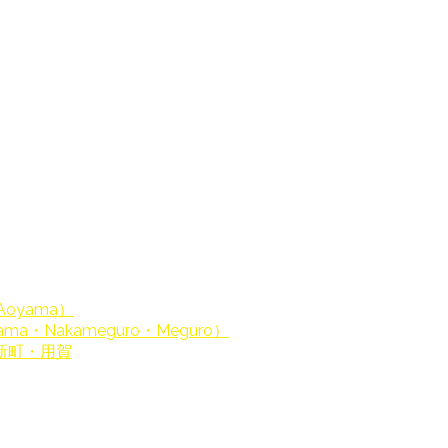
Aoyama）
a・Nakameguro・Meguro）
新町・用賀