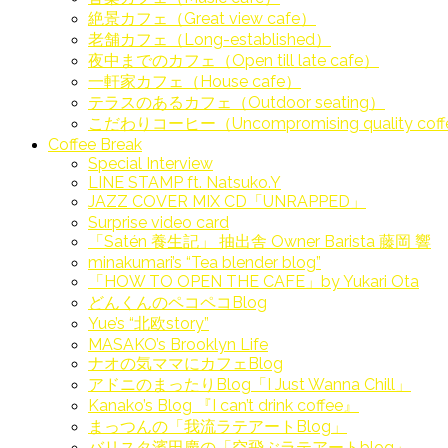
絶景カフェ（Great view cafe）
老舗カフェ（Long-established）
夜中までのカフェ（Open till late cafe）
一軒家カフェ（House cafe）
テラスのあるカフェ（Outdoor seating）
こだわりコーヒー（Uncompromising quality cof
Coffee Break
Special Interview
LINE STAMP ft. Natsuko.Y
JAZZ COVER MIX CD「UNRAPPED」
Surprise video card
「Satén 養生記」 抽出舎 Owner Barista 藤岡 響
minakumari’s “Tea blender blog”
「HOW TO OPEN THE CAFE」by Yukari Ota
どんくんのペコペコBlog
Yue’s “北欧story”
MASAKO’s Brooklyn Life
ナオの気ママにカフェBlog
アドニのまったりBlog「I Just Wanna Chill」
Kanako’s Blog 『I can’t drink coffee』
まっつんの「我流ラテアートBlog」
バリスタ濱田慶の「空飛ぶラテアートblog」