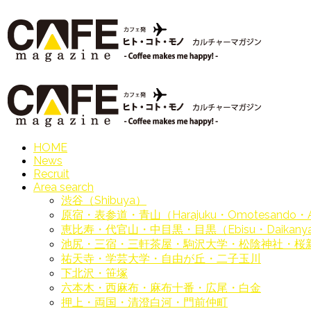
HOME
News
Recruit
Area search
渋谷（Shibuya）
原宿・表参道・青山（Harajuku・Omotesando・
恵比寿・代官山・中目黒・目黒（Ebisu・Daikanyam
池尻・三宿・三軒茶屋・駒沢大学・松陰神社・桜
祐天寺・学芸大学・自由が丘・二子玉川
下北沢・笹塚
六本木・西麻布・麻布十番・広尾・白金
押上・両国・清澄白河・門前仲町