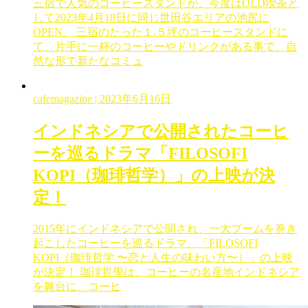
三宿で人気のコーヒースタンドが、今度はOLD喫茶と
して2023年4月18日に同じ世田谷エリアの池尻に
OPEN。 三宿のたった１.５坪のコーヒースタンドに
て、片手に一杯のコーヒーやドリンクがある事で、自
然な形で新たなコミュ
cafemagazine
| 2023年6月16日
インドネシアで公開されたコーヒ
ーを巡るドラマ「FILOSOFI
KOPI（珈琲哲学）」の上映が決
定！
2015年にインドネシアで公開され、一大ブームを巻き
起こしたコーヒーを巡るドラマ、「FILOSOFI
KOPI（珈琲哲学 〜恋と人生の味わい方〜）」の上映
が決定！ 珈琲哲學は、コーヒーの名産地インドネシア
を舞台に、コーヒ