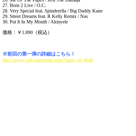
27. Born 2 Live / O.C.
28. Very Special feat. Spinderella / Big Daddy Kane
29. Street Dreams feat. R Kelly Remix / Nas
30. Put It In My Mouth / Akinyele
価格：￥1.890（税込）
※前回の第一弾の詳細はこちら！
http://www.cafe-magazine.com/?page_id=4646