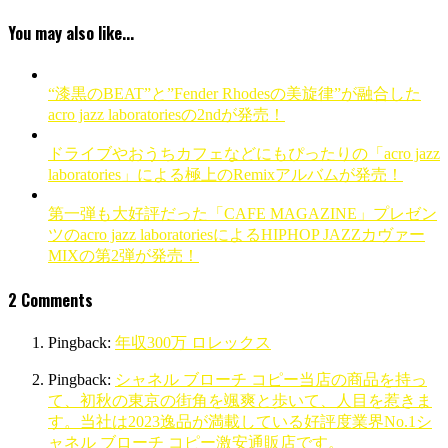
You may also like...
“漆黒のBEAT”と”Fender Rhodesの美旋律”が融合した
acro jazz laboratoriesの2ndが発売！
ドライブやおうちカフェなどにもぴったりの「acro jazz
laboratories」による極上のRemixアルバムが発売！
第一弾も大好評だった「CAFE MAGAZINE」プレゼン
ツのacro jazz laboratoriesによるHIPHOP JAZZカヴァー
MIXの第2弾が発売！
2 Comments
Pingback:
年収300万 ロレックス
Pingback:
シャネル ブローチ コピー当店の商品を持っ
て、初秋の東京の街角を颯爽と歩いて、人目を惹きま
す。当社は2023逸品が満載している好評度業界No.1シ
ャネル ブローチ コピー激安通販店です。