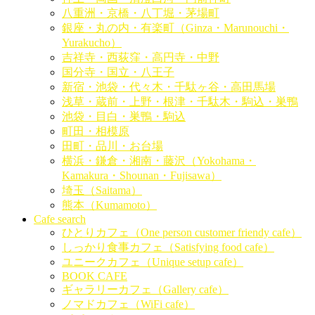
八重洲・京橋・八丁堀・茅場町
銀座・丸の内・有楽町（Ginza・Marunouchi・
Yurakucho）
吉祥寺・西荻窪・高円寺・中野
国分寺・国立・八王子
新宿・池袋・代々木・千駄ヶ谷・高田馬場
浅草・蔵前・上野・根津・千駄木・駒込・巣鴨
池袋・目白・巣鴨・駒込
町田・相模原
田町・品川・お台場
横浜・鎌倉・湘南・藤沢（Yokohama・
Kamakura・Shounan・Fujisawa）
埼玉（Saitama）
熊本（Kumamoto）
Cafe search
ひとりカフェ（One person customer friendy cafe）
しっかり食事カフェ（Satisfying food cafe）
ユニークカフェ（Unique setup cafe）
BOOK CAFE
ギャラリーカフェ（Gallery cafe）
ノマドカフェ（WiFi cafe）