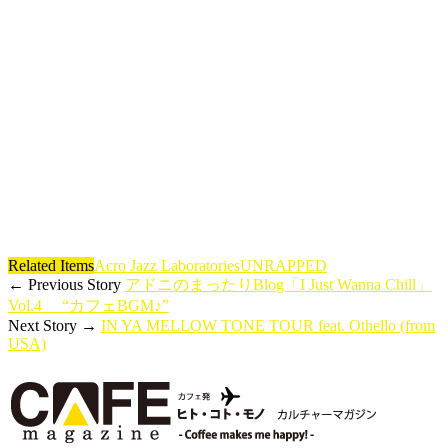
Related Items
Acro Jazz Laboratories
UNRAPPED
← Previous Story
アドニのまったりBlog「I Just Wanna Chill」
Vol.4 “カフェBGM♪”
Next Story →
IN YA MELLOW TONE TOUR feat. Othello (from
USA)