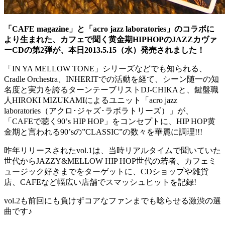
「CAFE magazine」と「acro jazz laboratories」のコラボに
より生まれた、カフェで聞く黄金期HIPHOPのJAZZカヴァ
ーCDの第2弾が、本日2013.5.15（水）発売されました！
「IN YA MELLOW TONE」シリーズなどでも知られる、
Cradle Orchestra、INHERITでの活動を経て、シーン随一の知
名度と実力を誇るターンテーブリストDJ-CHIKAと、鍵盤職
人HIROKI MIZUKAMIによるユニット「acro jazz
laboratories（アクロ･ジャズ･ラボラトリーズ）」が、
「CAFEで聴く90’s HIP HOP」をコンセプトに、HIP HOP黄
金期と言われる90’sの”CLASSIC”の数々を華麗に調理!!!
昨年リリースされたvol.1は、当時リアルタイムで聞いていた
世代からJAZZY&MELLOW HIP HOP世代の若者、カフェミ
ュージック好きまでをターゲットに、CDショップや雑貨
店、CAFEなど幅広い店舗でスマッシュヒットを記録!
vol.2も前回にも負けずコアなファンまでも唸らせる激渋の選
曲です♪