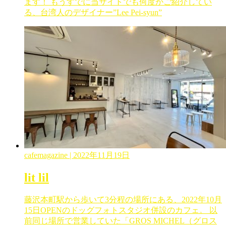
ます！ もうすでに当サイトでも何度かご紹介してい
る、台湾人のデザイナー”Lee Pei-syun”
cafemagazine
| 2022年11月19日
lit lil
藤沢本町駅から歩いて3分程の場所にある、2022年10月
15日OPENのドッグフォトスタジオ併設のカフェ。 以
前同じ場所で営業していた「GROS MICHEL（グロス