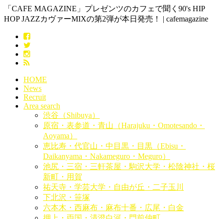
「CAFE MAGAZINE」プレゼンツのカフェで聞く90's HIP
HOP JAZZカヴァーMIXの第2弾が本日発売！ | cafemagazine
HOME
News
Recruit
Area search
渋谷（Shibuya）
原宿・表参道・青山（Harajuku・Omotesando・
Aoyama）
恵比寿・代官山・中目黒・目黒（Ebisu・
Daikanyama・Nakameguro・Meguro）
池尻・三宿・三軒茶屋・駒沢大学・松陰神社・桜
新町・用賀
祐天寺・学芸大学・自由が丘・二子玉川
下北沢・笹塚
六本木・西麻布・麻布十番・広尾・白金
押上・両国・清澄白河・門前仲町