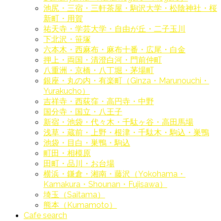
池尻・三宿・三軒茶屋・駒沢大学・松陰神社・桜
新町・用賀
祐天寺・学芸大学・自由が丘・二子玉川
下北沢・笹塚
六本木・西麻布・麻布十番・広尾・白金
押上・両国・清澄白河・門前仲町
八重洲・京橋・八丁堀・茅場町
銀座・丸の内・有楽町（Ginza・Marunouchi・
Yurakucho）
吉祥寺・西荻窪・高円寺・中野
国分寺・国立・八王子
新宿・池袋・代々木・千駄ヶ谷・高田馬場
浅草・蔵前・上野・根津・千駄木・駒込・巣鴨
池袋・目白・巣鴨・駒込
町田・相模原
田町・品川・お台場
横浜・鎌倉・湘南・藤沢（Yokohama・
Kamakura・Shounan・Fujisawa）
埼玉（Saitama）
熊本（Kumamoto）
Cafe search