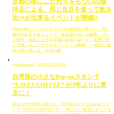
京都の味にこだわりをもつ13の珈
琲店による、同じ生豆を使って飲み
比べが出来るイベントが開催!!
京都の味にこだわりをもつ13の珈琲店が集まり、同じ
珈琲の生豆を使うことで、各店舗の豆への解釈、そし
て焙煎・抽出による各店舗の表現の違いを、実際に飲
んで感じることができるイベントが開催。 一般的に珈
琲の味の違いは、生豆の銘
cafemagazine
| 2022年12月14日
台湾発の小さなPop-upスタンド
“EAVES COFFEE” が3年ぶりに東
京に！
来年2月で8周年を迎える、台湾発の小さなPop-upスタ
ンド “EAVES COFFEE” が 、3年ぶりに東京にやってき