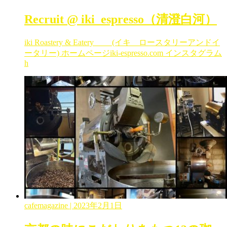
Recruit @ iki_espresso（清澄白河）
iki Roastery & Eatery (イキ ロースタリーアンドイ
ータリー) ホームページiki-espresso.com インスタグラム
h
cafemagazine
| 2023年2月1日