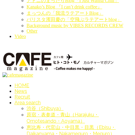
アドニのまったりBlog「I Just Wanna Chill」
Kanako’s Blog 『I can’t drink coffee』
まっつんの「我流ラテアートBlog」
バリスタ濱田慶の「空飛ぶラテアートblog」
Background music by VIBES RECORDS CREW
Other
Video
HOME
News
Recruit
Area search
渋谷（Shibuya）
原宿・表参道・青山（Harajuku・
Omotesando・Aoyama）
恵比寿・代官山・中目黒・目黒（Ebisu・
Daikanyama・Nakameguro・Meguro）