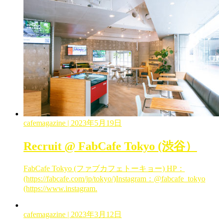
cafemagazine
| 2023年5月19日
Recruit @ FabCafe Tokyo (渋谷）
FabCafe Tokyo (ファブカフェトーキョー) HP：
(https://fabcafe.com/jp/tokyo/)Instagram：@fabcafe_tokyo
(https://www.instagram.
cafemagazine
| 2023年3月12日