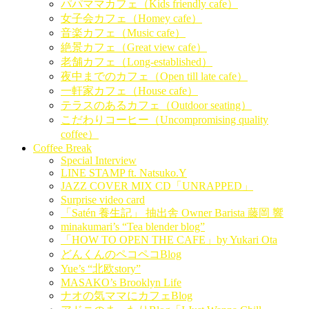
パパママカフェ（Kids friendly cafe）
女子会カフェ（Homey cafe）
音楽カフェ（Music cafe）
絶景カフェ（Great view cafe）
老舗カフェ（Long-established）
夜中までのカフェ（Open till late cafe）
一軒家カフェ（House cafe）
テラスのあるカフェ（Outdoor seating）
こだわりコーヒー（Uncompromising quality
coffee）
Coffee Break
Special Interview
LINE STAMP ft. Natsuko.Y
JAZZ COVER MIX CD「UNRAPPED」
Surprise video card
「Satén 養生記」 抽出舎 Owner Barista 藤岡 響
minakumari’s “Tea blender blog”
「HOW TO OPEN THE CAFE」by Yukari Ota
どんくんのペコペコBlog
Yue’s “北欧story”
MASAKO’s Brooklyn Life
ナオの気ママにカフェBlog