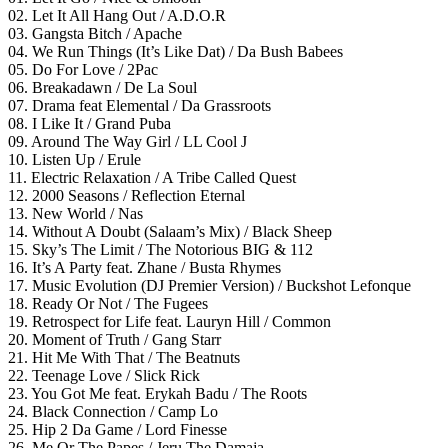
02. Let It All Hang Out / A.D.O.R
03. Gangsta Bitch / Apache
04. We Run Things (It’s Like Dat) / Da Bush Babees
05. Do For Love / 2Pac
06. Breakadawn / De La Soul
07. Drama feat Elemental / Da Grassroots
08. I Like It / Grand Puba
09. Around The Way Girl / LL Cool J
10. Listen Up / Erule
11. Electric Relaxation / A Tribe Called Quest
12. 2000 Seasons / Reflection Eternal
13. New World / Nas
14. Without A Doubt (Salaam’s Mix) / Black Sheep
15. Sky’s The Limit / The Notorious BIG & 112
16. It’s A Party feat. Zhane / Busta Rhymes
17. Music Evolution (DJ Premier Version) / Buckshot Lefonque
18. Ready Or Not / The Fugees
19. Retrospect for Life feat. Lauryn Hill / Common
20. Moment of Truth / Gang Starr
21. Hit Me With That / The Beatnuts
22. Teenage Love / Slick Rick
23. You Got Me feat. Erykah Badu / The Roots
24. Black Connection / Camp Lo
25. Hip 2 Da Game / Lord Finesse
26. Me Or The Papes / Jeru The Damaja