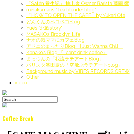
「Satén 養生記」 抽出舎 Owner Barista 藤岡 響
minakumari’s “Tea blender blog”
「HOW TO OPEN THE CAFE」by Yukari Ota
どんくんのペコペコBlog
Yue’s “北欧story”
MASAKO’s Brooklyn Life
ナオの気ママにカフェBlog
アドニのまったりBlog「I Just Wanna Chill」
Kanako’s Blog 『I can’t drink coffee』
まっつんの「我流ラテアートBlog」
バリスタ濱田慶の「空飛ぶラテアートblog」
Background music by VIBES RECORDS CREW
Other
Video
Coffee Break