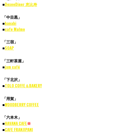
■
DexeeDiner 恵比寿
「中目黒」
■
hanabi
■
cafe Malmo
「三宿」
■
SOAP
「三軒茶屋」
■
jam café
「下北沢」
■
TOLO COFFE＆BAKERY
「用賀」
■
WOODBERRY COFFEE
「六本木」
■
HAVANA CAFE
※
■
CAFE FRANJIPANI