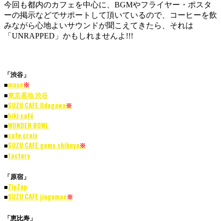
今回も都内のカフェを中心に、BGMやフライヤー・ポスタ
ーの掲示などでサポートして頂いているので、コーヒーを飲
みながら心地よいサウンドが聞こえてきたら、それは
「UNRAPPED」かもしれませんよ!!!
「渋谷」
■
muse
※
■
東京基地 渋谷
■
SUZU CAFE Udagawa
※
■
hiki café
■
WONDER BOWL
■
cafe croix
■
SUZU CAFE gems shibuya
※
■
factory
「原宿」
■
ZipZap
■
SUZU CAFE jingumae
※
「恵比寿」