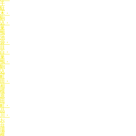
千
駄
木・
駒
込・
巣
鴨
池
袋・
目
白・
巣
鴨・
駒
込
町
田・
相
模
原
田
町・
品
川・
お
台
場
横