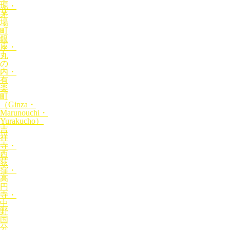
堀・
茅
場
町
銀
座・
丸
の
内・
有
楽
町
（Ginza・
Marunouchi・
Yurakucho）
吉
祥
寺・
西
荻
窪・
高
円
寺・
中
野
国
分