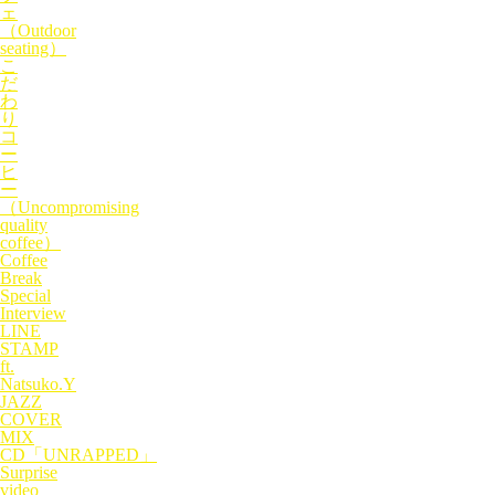
ェ
（Outdoor
seating）
こ
だ
わ
り
コ
ー
ヒ
ー
（Uncompromising
quality
coffee）
Coffee
Break
Special
Interview
LINE
STAMP
ft.
Natsuko.Y
JAZZ
COVER
MIX
CD「UNRAPPED」
Surprise
video