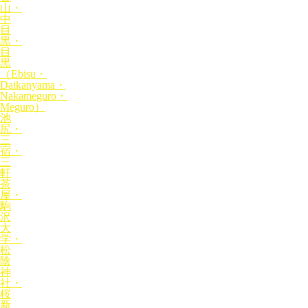
山・
中
目
黒・
目
黒
（Ebisu・
Daikanyama・
Nakameguro・
Meguro）
池
尻・
三
宿・
三
軒
茶
屋・
駒
沢
大
学・
松
陰
神
社・
桜
新