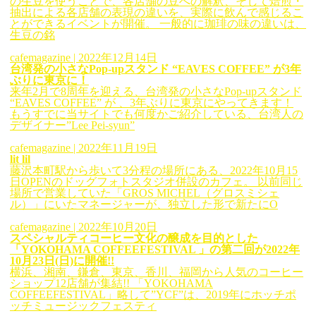
の生豆を使うことで、各店舗の豆への解釈、そして焙煎・
抽出による各店舗の表現の違いを、実際に飲んで感じるこ
とができるイベントが開催。 一般的に珈琲の味の違いは、
生豆の銘
cafemagazine
| 2022年12月14日
台湾発の小さなPop-upスタンド “EAVES COFFEE” が3年
ぶりに東京に！
来年2月で8周年を迎える、台湾発の小さなPop-upスタンド
“EAVES COFFEE” が 、3年ぶりに東京にやってきます！
もうすでに当サイトでも何度かご紹介している、台湾人の
デザイナー”Lee Pei-syun”
cafemagazine
| 2022年11月19日
lit lil
藤沢本町駅から歩いて3分程の場所にある、2022年10月15
日OPENのドッグフォトスタジオ併設のカフェ。 以前同じ
場所で営業していた「GROS MICHEL（グロスミシェ
ル）」にいたマネージャーが、独立した形で新たにO
cafemagazine
| 2022年10月20日
スペシャルティコーヒー文化の醸成を目的とした
「YOKOHAMA COFFEEFESTIVAL 」の第二回が2022年
10月23日(日)に開催!!
横浜、湘南、鎌倉、東京、香川、福岡から人気のコーヒー
ショップ12店舗が集結!! 「YOKOHAMA
COFFEEFESTIVAL」略して”YCF”は、2019年にホッチポ
ッチミュージックフェスティ