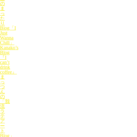
の
ま
っ
た
り
Blog「I
Just
Wanna
Chill」
Kanako’s
Blog
『I
can’t
drink
coffee』
ま
っ
つ
ん
の
「我
流
ラ
テ
ア
ー
ト
Blog」