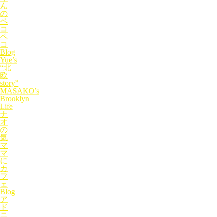
ん
の
ペ
コ
ペ
コ
Blog
Yue’s
“北
欧
story”
MASAKO’s
Brooklyn
Life
ナ
オ
の
気
マ
マ
に
カ
フ
ェ
Blog
ア
ド
ニ