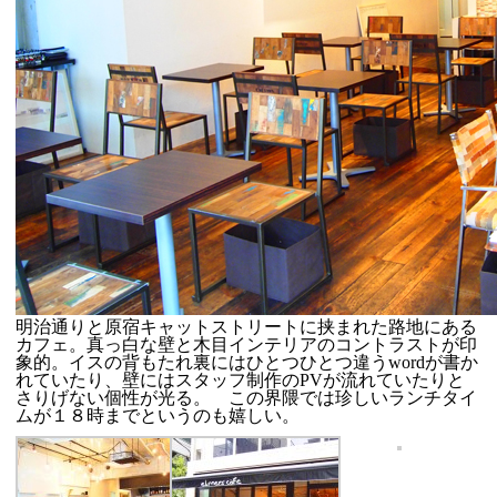
明治通りと原宿キャットストリートに挟まれた路地にある
カフェ。真っ白な壁と木目インテリアのコントラストが印
象的。イスの背もたれ裏にはひとつひとつ違うwordが書か
れていたり、壁にはスタッフ制作のPVが流れていたりと
さりげない個性が光る。 この界隈では珍しいランチタイ
ムが１８時までというのも嬉しい。