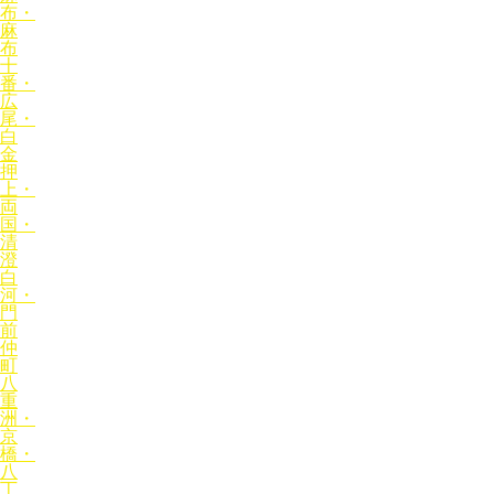
布・
麻
布
十
番・
広
尾・
白
金
押
上・
両
国・
清
澄
白
河・
門
前
仲
町
八
重
洲・
京
橋・
八
丁