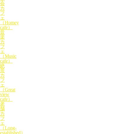
会
カ
フ
ェ
（Homey
cafe）
音
楽
カ
フ
ェ
（Music
cafe）
絶
景
カ
フ
ェ
（Great
view
cafe）
老
舗
カ
フ
ェ
（Long-
established）