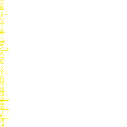
寺・
国
立・
八
王
子
新
宿・
池
袋・
代々
木・
千
駄
ヶ
谷・
高
田
馬
場
浅
草・
蔵
前・
上
野・
根
津・