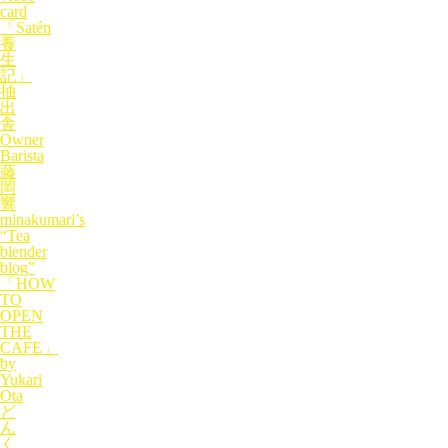
card
「Satén
養
生
記」
抽
出
舎
Owner
Barista
藤
岡
響
minakumari’s
“Tea
blender
blog”
「HOW
TO
OPEN
THE
CAFE」
by
Yukari
Ota
ど
ん
く