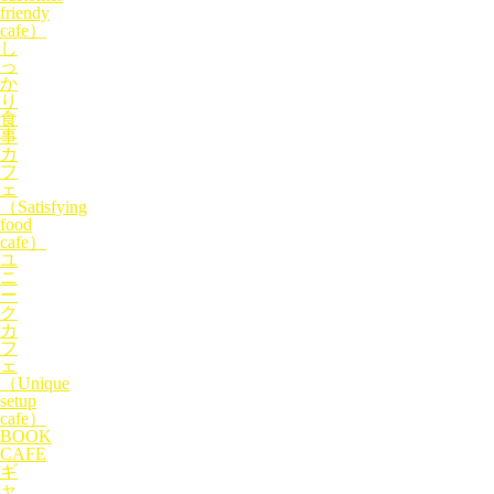
friendy
cafe）
し
っ
か
り
食
事
カ
フ
ェ
（Satisfying
food
cafe）
ユ
ニ
ー
ク
カ
フ
ェ
（Unique
setup
cafe）
BOOK
CAFE
ギ
ャ