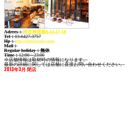
Adrres：
渋谷神宮前6-13-17 1F
Tel：
03-6427-3757
Hp：
http://elmerscafe.com/
Mail：
Regular holiday：無休
Time：
12:00～23:00
※店舗情報は取材時の情報になります。
最新の詳細に関しては店舗に直接お問い合わせください。
2013年3月 閉店