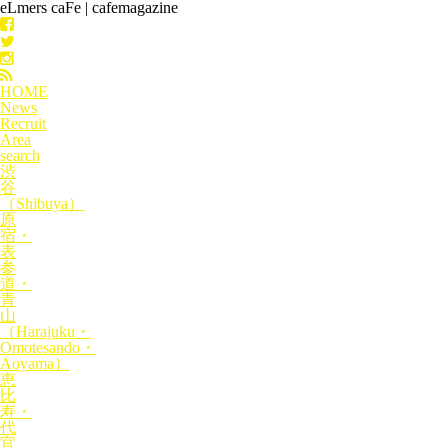
eLmers caFe | cafemagazine
HOME
News
Recruit
Area
search
渋
谷
（Shibuya）
原
宿・
表
参
道・
青
山
（Harajuku・
Omotesando・
Aoyama）
恵
比
寿・
代
官