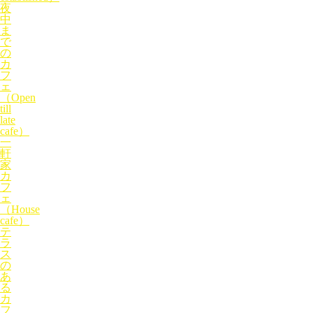
夜
中
ま
で
の
カ
フ
ェ
（Open
till
late
cafe）
一
軒
家
カ
フ
ェ
（House
cafe）
テ
ラ
ス
の
あ
る
カ
フ