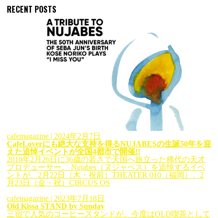
RECENT POSTS
cafemagazine
| 2024年2月7日
CafeLoverにも絶大な支持を得るNUJABESの生誕50年を迎
えた追悼イベントが全国4都市で開催!!
2010年2月26日に36歳の若さで天国へ旅立った稀代の天才
プロデューサー、 Nujabes（ヌジャベス）を追悼するイベ
ントが、2月22日（木・祝前）THEATER 010（福岡）、2
月23日（金・祝）CIRCUS OS
cafemagazine
| 2023年7月18日
Old Kissa STAND by Sunday
三宿で人気のコーヒースタンドが、今度はOLD喫茶として