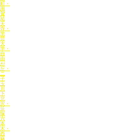
町・
用
賀
祐
天
寺・
学
芸
大
学・
自
由
が
丘・
二
子
玉
川
下
北
沢・
笹
塚
六
本
木・
西
麻