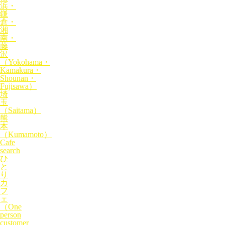
浜・
鎌
倉・
湘
南・
藤
沢
（Yokohama・
Kamakura・
Shounan・
Fujisawa）
埼
玉
（Saitama）
熊
本
（Kumamoto）
Cafe
search
ひ
と
り
カ
フ
ェ
（One
person
customer