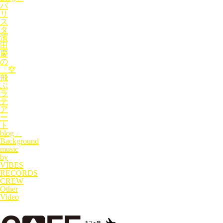
バ
リ
ス
タ
濱
田
慶
の
「空
飛
ぶ
ラ
テ
ア
ー
ト
blog」
Background
music
by
VIBES
RECORDS
CREW
Other
Video