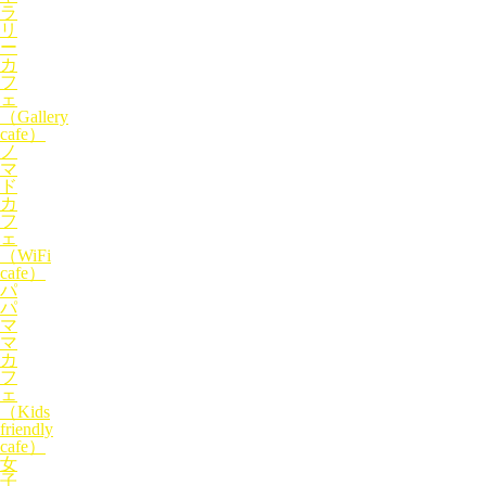
ラ
リ
ー
カ
フ
ェ
（Gallery
cafe）
ノ
マ
ド
カ
フ
ェ
（WiFi
cafe）
パ
パ
マ
マ
カ
フ
ェ
（Kids
friendly
cafe）
女
子