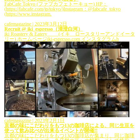
FabCafe Tokyo (ファブカフェトーキョー) HP：
(https://fabcafe.com/jp/tokyo/)Instagram：@fabcafe_tokyo
(https://www.instagram.
cafemagazine
| 2023年3月12日
Recruit @ iki_espresso（清澄白河）
iki Roastery & Eatery (イキ ロースタリーアンドイータ
リー) ホームページiki-espresso.com インスタグラムh
cafemagazine
| 2023年2月1日
京都の味にこだわりをもつ13の珈琲店による、同じ生豆を
使って飲み比べが出来るイベントが開催!!
京都の味にこだわりをもつ13の珈琲店が集まり、同じ珈琲