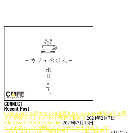
CONNECT
Recent Post
CafeLoverにも絶大な支持を得るNUJABESの生誕50年を迎
えた追悼イベントが全国4都市で開催!!
2024年2月7日
Old Kissa STAND by Sunday
2023年7月18日
インドネシアで公開されたコーヒーを巡るドラマ
「FILOSOFI KOPI（珈琲哲学）」の上映が決定！
2023年6