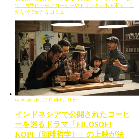
て、片手に一杯のコーヒーやドリンクがある事で、自
然な形で新たなコミュ
cafemagazine
| 2023年6月16日
インドネシアで公開されたコーヒ
ーを巡るドラマ「FILOSOFI
KOPI（珈琲哲学）」の上映が決