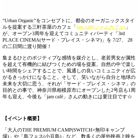
“Urban Organic”をコンセプトに、都会のオーガニックスタイ
ルを提案する三軒茶屋のカフェ「
jam café(ジャムカフェ)
」
が、オープン3周年を迎えてコミュニティパーティ「3rd
PLACE CINEMA(サード・プレイス・シネマ)」を 7/27、 28
の二日間に渡り開催！
集まるひとのポジティブな感情を媒介とし、老若男女が属性
を超えて有機的に結びつくための場を提案。自然の中で楽し
い時間をシェアすることで、風通しの良いコミュニティが広
がるきっかけになること。そして、笑いながら自分と地球の
未来を大切に思う、それが「サード・プレイス・シネマ」の
目的との事で、神奈川県相模原市にオープンした2号店も1周
年も迎え、今後も「jam café」さんの動きには要注目です☆
【イベント概要】
「大人のTHE PREMIUM CAMP(SWITCH×無印キャンプ
場)」や「島フェス(小豆島)」など、数多くの屋外映画上映を