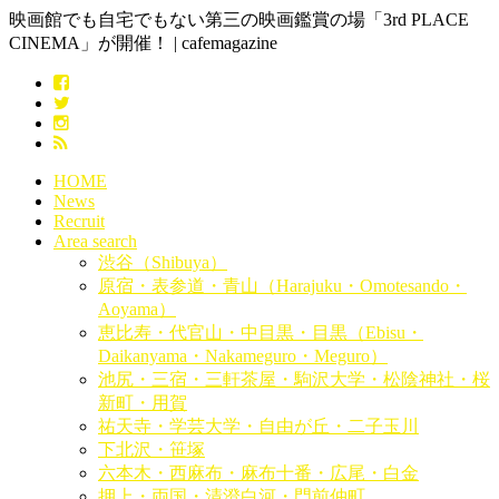
映画館でも自宅でもない第三の映画鑑賞の場「3rd PLACE
CINEMA」が開催！ | cafemagazine
HOME
News
Recruit
Area search
渋谷（Shibuya）
原宿・表参道・青山（Harajuku・Omotesando・
Aoyama）
恵比寿・代官山・中目黒・目黒（Ebisu・
Daikanyama・Nakameguro・Meguro）
池尻・三宿・三軒茶屋・駒沢大学・松陰神社・桜
新町・用賀
祐天寺・学芸大学・自由が丘・二子玉川
下北沢・笹塚
六本木・西麻布・麻布十番・広尾・白金
押上・両国・清澄白河・門前仲町