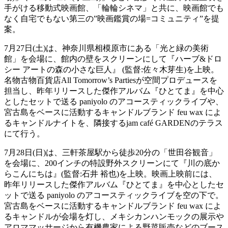
手がける移動式映画館、「輪輪シネマ」と共に、映画館でも
なく自宅でもない第三の”映画鑑賞の場=コミュニティ”を提
案。
7月27日(土)は、神奈川県相模原市にある「光と緑の美術
館」を会場に、館内の壁をスクリーンにして『ハーブ&ドロ
シー アートの森の小さな巨人』 (監督:佐々木芽生)を上映。
名物古物百貨店All Tomorrow’s Partiesが空間プロデュースを
担当し、昨年リリースした傑作アルバム『ひとてま』を中心
としたセットで送る paniyolo のアコースティックライブや、
宮古島をベースに活動するキャンドルブランド feu wax によ
るキャンドルナイトを、隣接するjam café GARDENのテラス
にて行う。
7月28日(日)は、三軒茶屋駅から徒歩20分の「世田谷観音」
を会場に、200インチの特設野外スクリーンにて『川の底か
らこんにちは』(監督:石井 裕也)を上映。映画上映前には、
昨年リリースした傑作アルバム『ひとてま』を中心としたセ
ットで送る paniyolo のアコースティックライブを空の下で。
宮古島をベースに活動するキャンドルブランド feu wax によ
るキャンドルが会場を灯し、メキシカンハンモックの展示や
アロママッサージから有機農家による野菜販売などのブース