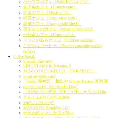
パパママカフェ（Kids friendly cafe）
女子会カフェ（Homey cafe）
音楽カフェ（Music cafe）
絶景カフェ（Great view cafe）
老舗カフェ（Long-established）
夜中までのカフェ（Open till late cafe）
一軒家カフェ（House cafe）
テラスのあるカフェ（Outdoor seating）
こだわりコーヒー（Uncompromising quality
coffee）
Coffee Break
Special Interview
LINE STAMP ft. Natsuko.Y
JAZZ COVER MIX CD「UNRAPPED」
Surprise video card
「Satén 養生記」 抽出舎 Owner Barista 藤岡 響
minakumari’s “Tea blender blog”
「HOW TO OPEN THE CAFE」by Yukari Ota
どんくんのペコペコBlog
Yue’s “北欧story”
MASAKO’s Brooklyn Life
ナオの気ママにカフェBlog