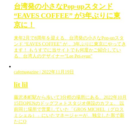
台湾発の小さなPop-upスタンド
“EAVES COFFEE” が3年ぶりに東
京に！
来年2月で8周年を迎える、台湾発の小さなPop-upスタ
ンド “EAVES COFFEE” が 、3年ぶりに東京にやってき
ます！ もうすでに当サイトでも何度かご紹介してい
る、台湾人のデザイナー”Lee Pei-syun”
cafemagazine
| 2022年11月19日
lit lil
藤沢本町駅から歩いて3分程の場所にある、2022年10月
15日OPENのドッグフォトスタジオ併設のカフェ。 以
前同じ場所で営業していた「GROS MICHEL（グロス
ミシェル）」にいたマネージャーが、独立した形で新
たにO