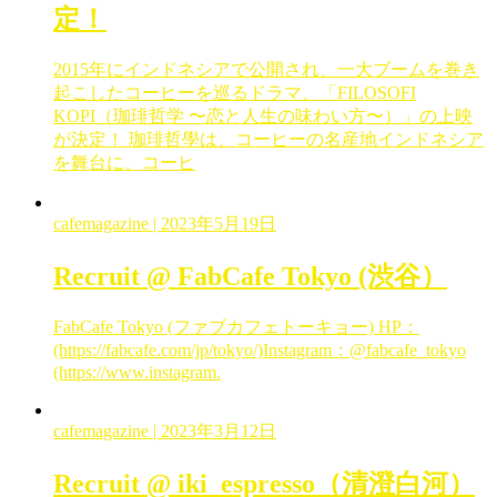
定！
2015年にインドネシアで公開され、一大ブームを巻き
起こしたコーヒーを巡るドラマ、「FILOSOFI
KOPI（珈琲哲学 〜恋と人生の味わい方〜）」の上映
が決定！ 珈琲哲學は、コーヒーの名産地インドネシア
を舞台に、コーヒ
cafemagazine
| 2023年5月19日
Recruit @ FabCafe Tokyo (渋谷）
FabCafe Tokyo (ファブカフェトーキョー) HP：
(https://fabcafe.com/jp/tokyo/)Instagram：@fabcafe_tokyo
(https://www.instagram.
cafemagazine
| 2023年3月12日
Recruit @ iki_espresso（清澄白河）