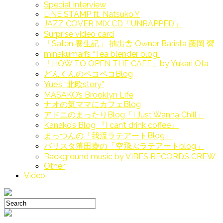
Special Interview
LINE STAMP ft. Natsuko.Y
JAZZ COVER MIX CD「UNRAPPED」
Surprise video card
「Satén 養生記」 抽出舎 Owner Barista 藤岡 響
minakumari’s “Tea blender blog”
「HOW TO OPEN THE CAFE」by Yukari Ota
どんくんのペコペコBlog
Yue’s “北欧story”
MASAKO’s Brooklyn Life
ナオの気ママにカフェBlog
アドニのまったりBlog「I Just Wanna Chill」
Kanako’s Blog 『I can’t drink coffee』
まっつんの「我流ラテアートBlog」
バリスタ濱田慶の「空飛ぶラテアートblog」
Background music by VIBES RECORDS CREW
Other
Video