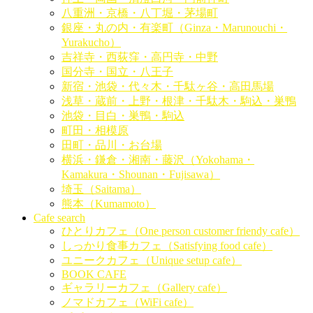
八重洲・京橋・八丁堀・茅場町
銀座・丸の内・有楽町（Ginza・Marunouchi・
Yurakucho）
吉祥寺・西荻窪・高円寺・中野
国分寺・国立・八王子
新宿・池袋・代々木・千駄ヶ谷・高田馬場
浅草・蔵前・上野・根津・千駄木・駒込・巣鴨
池袋・目白・巣鴨・駒込
町田・相模原
田町・品川・お台場
横浜・鎌倉・湘南・藤沢（Yokohama・
Kamakura・Shounan・Fujisawa）
埼玉（Saitama）
熊本（Kumamoto）
Cafe search
ひとりカフェ（One person customer friendy cafe）
しっかり食事カフェ（Satisfying food cafe）
ユニークカフェ（Unique setup cafe）
BOOK CAFE
ギャラリーカフェ（Gallery cafe）
ノマドカフェ（WiFi cafe）