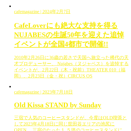
cafemagazine
| 2024年2月7日
CafeLoverにも絶大な支持を得る
NUJABESの生誕50年を迎えた追悼
イベントが全国4都市で開催!!
2010年2月26日に36歳の若さで天国へ旅立った稀代の天
才プロデューサー、 Nujabes（ヌジャベス）を追悼する
イベントが、2月22日（木・祝前）THEATER 010（福
岡）、2月23日（金・祝）CIRCUS OS
cafemagazine
| 2023年7月18日
Old Kissa STAND by Sunday
三宿で人気のコーヒースタンドが、今度はOLD喫茶と
して2023年4月18日に同じ世田谷エリアの池尻に
OPEN。 三宿のたった１.５坪のコーヒースタンドに