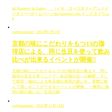
iki Roastery & Eatery (イキ ロースタリーアンドイ
ータリー) ホームページiki-espresso.com インスタグラム
h
cafemagazine
| 2023年2月1日
京都の味にこだわりをもつ13の珈
琲店による、同じ生豆を使って飲み
比べが出来るイベントが開催!!
京都の味にこだわりをもつ13の珈琲店が集まり、同じ
珈琲の生豆を使うことで、各店舗の豆への解釈、そし
て焙煎・抽出による各店舗の表現の違いを、実際に飲
んで感じることができるイベントが開催。 一般的に珈
琲の味の違いは、生豆の銘
cafemagazine
| 2022年12月14日