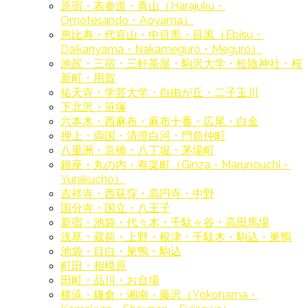
原宿・表参道・青山（Harajuku・
Omotesando・Aoyama）
恵比寿・代官山・中目黒・目黒（Ebisu・
Daikanyama・Nakameguro・Meguro）
池尻・三宿・三軒茶屋・駒沢大学・松陰神社・桜
新町・用賀
祐天寺・学芸大学・自由が丘・二子玉川
下北沢・笹塚
六本木・西麻布・麻布十番・広尾・白金
押上・両国・清澄白河・門前仲町
八重洲・京橋・八丁堀・茅場町
銀座・丸の内・有楽町（Ginza・Marunouchi・
Yurakucho）
吉祥寺・西荻窪・高円寺・中野
国分寺・国立・八王子
新宿・池袋・代々木・千駄ヶ谷・高田馬場
浅草・蔵前・上野・根津・千駄木・駒込・巣鴨
池袋・目白・巣鴨・駒込
町田・相模原
田町・品川・お台場
横浜・鎌倉・湘南・藤沢（Yokohama・