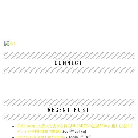
CONNECT
RECENT POST
CafeLoverにも絶大な支持を得るNUJABESの生誕50年を迎えた追悼イ
ベントが全国4都市で開催!!
2024年2月7日
Old Kissa STAND by Sunday
2023年7月18日