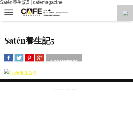
Satén養生記5 | cafemagazine
HOME
NEWS
RECRUIT
AREA
CAFE
COFFEE
VIDEO
Satén養生記5
SEARCH
SEARCH
BREAK
0 COMMENTS
SHARE
TWEET
SHARE
SHARE
ADVERTISEMENT