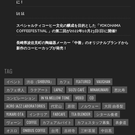
に！
lit lil
スペシャルティコーヒー文化の醸成を目的とした「YOKOHAMA
COFFEEFESTIVAL 」の第二回が2022年10月23日(日)に開催!!
長崎県波佐見町の陶磁器メーカー「中善」のオリジナルブランドから
新作のコーヒーカップが発売！
TAG
イベント
渋谷（SHIBUYA）
カフェ
FEATURED
VAUGHAN
カフェ求人
ラテアート
LAPAZ
SUZU CAFÉ
MINAKUMARI
恵比寿
コンピレーション
IN YA MELLOW TONE
VIDEO
CD
ACRO JAZZ LABORATORIES
代官山
原宿
ノルウェー
大田 由香梨
YUKARI OTA
インテリア
FABCAFE
TEA BLENDER
シタール奏者
ヴォーン
COFFEE
カフェアルバイト
カフェスタッフ募集
表参道
オスロ
ONIBUS COFFEE
台湾
吉祥寺
三軒茶屋
中目黒