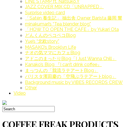
LINE STAMP ft. Natsuko.Y
JAZZ COVER MIX CD「UNRAPPED」
Surprise video card
「Satén 養生記」 抽出舎 Owner Barista 藤岡 響
minakumari’s “Tea blender blog”
「HOW TO OPEN THE CAFE」by Yukari Ota
どんくんのペコペコBlog
Yue’s “北欧story”
MASAKO’s Brooklyn Life
ナオの気ママにカフェBlog
アドニのまったりBlog「I Just Wanna Chill」
Kanako’s Blog 『I can’t drink coffee』
まっつんの「我流ラテアートBlog」
バリスタ濱田慶の「空飛ぶラテアートblog」
Background music by VIBES RECORDS CREW
Other
Video
COFFEE FREAK PRODUCTS