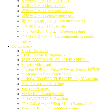
女子会カフェ（Homey cafe）
音楽カフェ（Music cafe）
絶景カフェ（Great view cafe）
老舗カフェ（Long-established）
夜中までのカフェ（Open till late cafe）
一軒家カフェ（House cafe）
テラスのあるカフェ（Outdoor seating）
こだわりコーヒー（Uncompromising quality
coffee）
Coffee Break
Special Interview
LINE STAMP ft. Natsuko.Y
JAZZ COVER MIX CD「UNRAPPED」
Surprise video card
「Satén 養生記」 抽出舎 Owner Barista 藤岡 響
minakumari’s “Tea blender blog”
「HOW TO OPEN THE CAFE」by Yukari Ota
どんくんのペコペコBlog
Yue’s “北欧story”
MASAKO’s Brooklyn Life
ナオの気ママにカフェBlog
アドニのまったりBlog「I Just Wanna Chill」
Kanako’s Blog 『I can’t drink coffee』