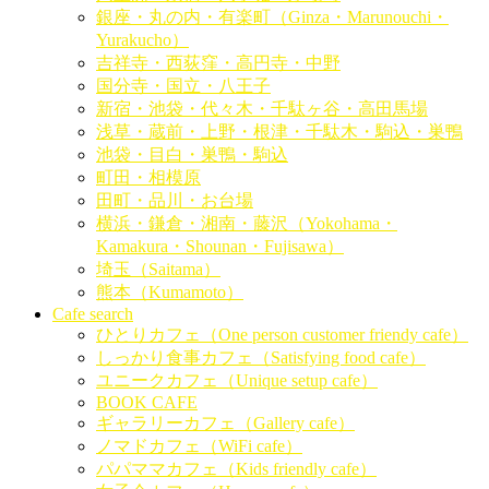
銀座・丸の内・有楽町（Ginza・Marunouchi・
Yurakucho）
吉祥寺・西荻窪・高円寺・中野
国分寺・国立・八王子
新宿・池袋・代々木・千駄ヶ谷・高田馬場
浅草・蔵前・上野・根津・千駄木・駒込・巣鴨
池袋・目白・巣鴨・駒込
町田・相模原
田町・品川・お台場
横浜・鎌倉・湘南・藤沢（Yokohama・
Kamakura・Shounan・Fujisawa）
埼玉（Saitama）
熊本（Kumamoto）
Cafe search
ひとりカフェ（One person customer friendy cafe）
しっかり食事カフェ（Satisfying food cafe）
ユニークカフェ（Unique setup cafe）
BOOK CAFE
ギャラリーカフェ（Gallery cafe）
ノマドカフェ（WiFi cafe）
パパママカフェ（Kids friendly cafe）