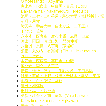
Omotesando・Aoyama）
恵比寿・代官山・中目黒・目黒（Ebisu・
Daikanyama・Nakameguro・Meguro）
池尻・三宿・三軒茶屋・駒沢大学・松陰神社・桜
新町・用賀
祐天寺・学芸大学・自由が丘・二子玉川
下北沢・笹塚
六本木・西麻布・麻布十番・広尾・白金
押上・両国・清澄白河・門前仲町
八重洲・京橋・八丁堀・茅場町
銀座・丸の内・有楽町（Ginza・Marunouchi・
Yurakucho）
吉祥寺・西荻窪・高円寺・中野
国分寺・国立・八王子
新宿・池袋・代々木・千駄ヶ谷・高田馬場
浅草・蔵前・上野・根津・千駄木・駒込・巣鴨
池袋・目白・巣鴨・駒込
町田・相模原
田町・品川・お台場
横浜・鎌倉・湘南・藤沢（Yokohama・
Kamakura・Shounan・Fujisawa）
埼玉（Saitama）