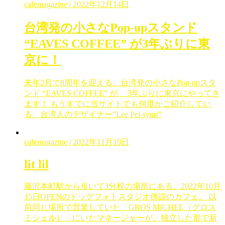
cafemagazine
| 2022年12月14日
台湾発の小さなPop-upスタンド
“EAVES COFFEE” が3年ぶりに東
京に！
来年2月で8周年を迎える、台湾発の小さなPop-upスタ
ンド “EAVES COFFEE” が 、3年ぶりに東京にやってき
ます！ もうすでに当サイトでも何度かご紹介してい
る、台湾人のデザイナー”Lee Pei-syun”
cafemagazine
| 2022年11月19日
lit lil
藤沢本町駅から歩いて3分程の場所にある、2022年10月
15日OPENのドッグフォトスタジオ併設のカフェ。 以
前同じ場所で営業していた「GROS MICHEL（グロス
ミシェル）」にいたマネージャーが、独立した形で新