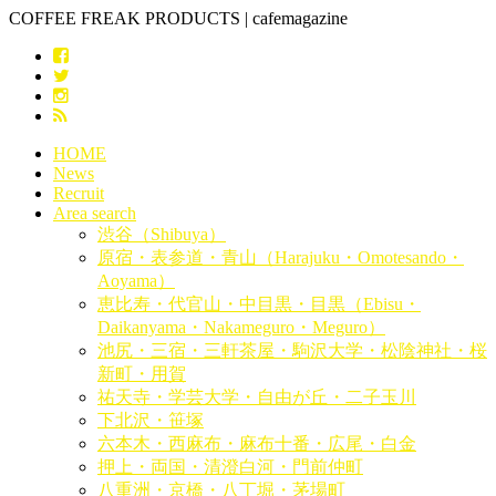
COFFEE FREAK PRODUCTS | cafemagazine
HOME
News
Recruit
Area search
渋谷（Shibuya）
原宿・表参道・青山（Harajuku・Omotesando・
Aoyama）
恵比寿・代官山・中目黒・目黒（Ebisu・
Daikanyama・Nakameguro・Meguro）
池尻・三宿・三軒茶屋・駒沢大学・松陰神社・桜
新町・用賀
祐天寺・学芸大学・自由が丘・二子玉川
下北沢・笹塚
六本木・西麻布・麻布十番・広尾・白金
押上・両国・清澄白河・門前仲町
八重洲・京橋・八丁堀・茅場町