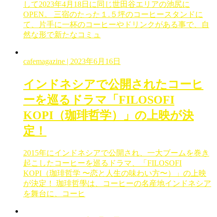
して2023年4月18日に同じ世田谷エリアの池尻に
OPEN。 三宿のたった１.５坪のコーヒースタンドに
て、片手に一杯のコーヒーやドリンクがある事で、自
然な形で新たなコミュ
cafemagazine
| 2023年6月16日
インドネシアで公開されたコーヒ
ーを巡るドラマ「FILOSOFI
KOPI（珈琲哲学）」の上映が決
定！
2015年にインドネシアで公開され、一大ブームを巻き
起こしたコーヒーを巡るドラマ、「FILOSOFI
KOPI（珈琲哲学 〜恋と人生の味わい方〜）」の上映
が決定！ 珈琲哲學は、コーヒーの名産地インドネシア
を舞台に、コーヒ